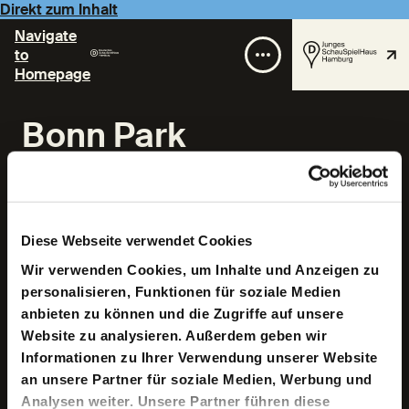
Direkt zum Inhalt
Navigate
to
Homepage
Bonn Park
Diese Webseite verwendet Cookies
Wir verwenden Cookies, um Inhalte und Anzeigen zu
personalisieren, Funktionen für soziale Medien
Geboren 1987 in Berlin. Aufgewachsen in Berlin, Korea
anbieten zu können und die Zugriffe auf unsere
und Paris. Ab 2008 Studium der Slawischen Sprachen
Website zu analysieren. Außerdem geben wir
und Literatur an der Humboldt-Universität zu Berlin.
Erste Arbeiten als Regisseur und Autor an der
Informationen zu Ihrer Verwendung unserer Website
Volksbühne Berlin. Gast an der Zürcher Hochschule der
an unsere Partner für soziale Medien, Werbung und
Künste (ZHdK) im Fach Regie. Ab 2011 studierte er
Analysen weiter. Unsere Partner führen diese
Szenisches Schreiben an der Universität der Künste