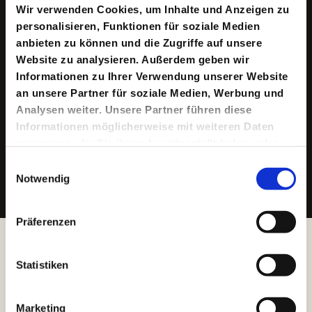
Wir verwenden Cookies, um Inhalte und Anzeigen zu
Sechs Besuche im Jungen SchauSpielHaus für nur 48 €
personalisieren, Funktionen für soziale Medien
– ob sechsmal alleine oder mehrfach in Begleitung, etwa
mit der ganzen Familie. Die 6er-Karte gilt für eine
anbieten zu können und die Zugriffe auf unsere
Spielzeit.
Website zu analysieren. Außerdem geben wir
Informationen zu Ihrer Verwendung unserer Website
6er Karte JSH ab 45 €
an unsere Partner für soziale Medien, Werbung und
Sie möchten eine 6er-Karte verschenken?
Analysen weiter. Unsere Partner führen diese
Dann erwerben Sie diese entweder direkt auf den
Namen des*der Beschenkten im Kartenbüro oder kaufen
Informationen möglicherweise mit weiteren Daten
Sie online einen Gutschein über den entsprechenden
zusammen, die Sie ihnen bereitgestellt haben oder
Betrag.
die sie im Rahmen Ihrer Nutzung der Dienste
Einwilligungsauswahl
Die sechs Gutscheine der 6er-Karte für das Junge
gesammelt haben.
Notwendig
SchauSpielHaus verlängern sich nicht automatisch.
Präferenzen
Statistiken
Marketing