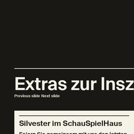
Extras zur Ins
Previous slide
Next slide
Silvester im SchauSpielHaus