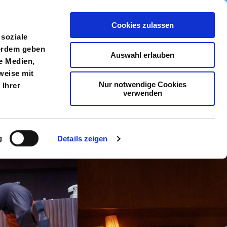
Cookies zulassen
meldung
Menü
 soziale
ßerdem geben
Auswahl erlauben
e Medien,
weise mit
Nur notwendige Cookies
 Ihrer
verwenden
g
Details zeigen