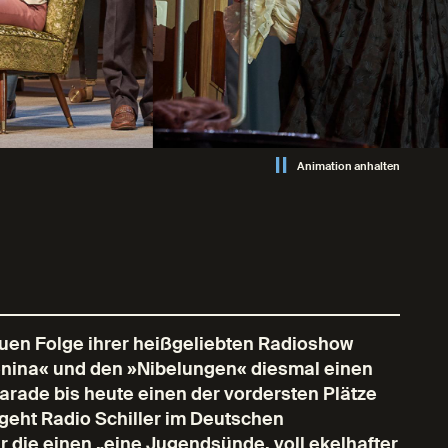
Animation anhalten
euen Folge ihrer heißgeliebten Radioshow
renina« und den »Nibelungen« diesmal einen
parade bis heute einen der vordersten Plätze
 geht Radio Schiller im Deutschen
 die einen „eine Jugendsünde, voll ekelhafter