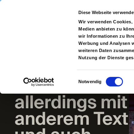
Direkt zum Inhalt
Diese Webseite verwende
Navigate
to
S
Wir verwenden Cookies, u
Homepage
Medien anbieten zu könn
wir Informationen zu Ihr
Zur
Werbung und Analysen we
vorherigen
weiteren Daten zusammen,
Seite
Nutzung der Dienste ge
Kabale und
Liebe –
Einwilligungsauswahl
Notwendig
allerdings mit
anderem Text