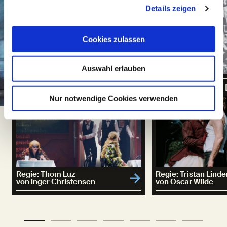
Details zeigen
Cookies zulassen
Auswahl erlauben
Previous slide
Next slide
alphabet
Das Bildnis des
Nur notwendige Cookies verwenden
Regie: Thom Luz
Regie: Tristan Linde
von Inger Christensen
von Oscar Wilde