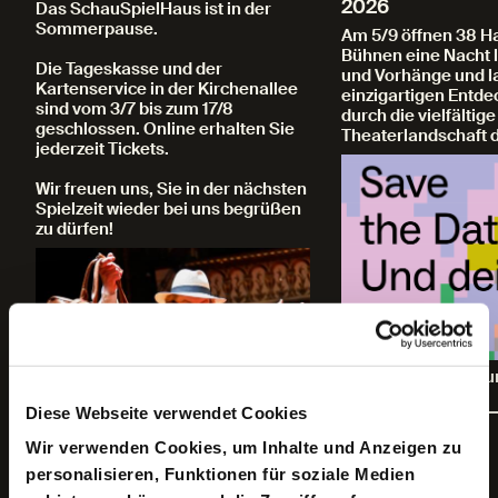
2026
Das SchauSpielHaus ist in der
Sommerpause.
Am 5/9 öffnen 38 
Bühnen eine Nacht l
Die Tageskasse und der
und Vorhänge und l
Kartenservice in der Kirchenallee
einzigartigen Entd
sind vom 3/7 bis zum 17/8
durch die vielfältige
geschlossen. Online erhalten Sie
Theaterlandschaft d
jederzeit Tickets.
Wir freuen uns, Sie in der nächsten
Spielzeit wieder bei uns begrüßen
zu dürfen!
Tickets und Infos z
Programm
Diese Webseite verwendet Cookies
Wir verwenden Cookies, um Inhalte und Anzeigen zu
Zum Spielplan
personalisieren, Funktionen für soziale Medien