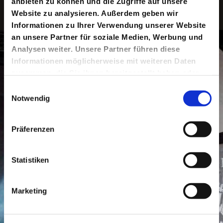
anbieten zu können und die Zugriffe auf unsere
Website zu analysieren. Außerdem geben wir
Informationen zu Ihrer Verwendung unserer Website
an unsere Partner für soziale Medien, Werbung und
Unsere Trailer
Analysen weiter. Unsere Partner führen diese
Informationen möglicherweise mit weiteren Daten
zusammen, die Sie ihnen bereitgestellt haben oder
von Erich Kästner / Regie: Dušan
die sie im Rahmen Ihrer Nutzung der Dienste
Einwilligungsauswahl
David Pařízek
gesammelt haben.
Notwendig
Präferenzen
Statistiken
Marketing