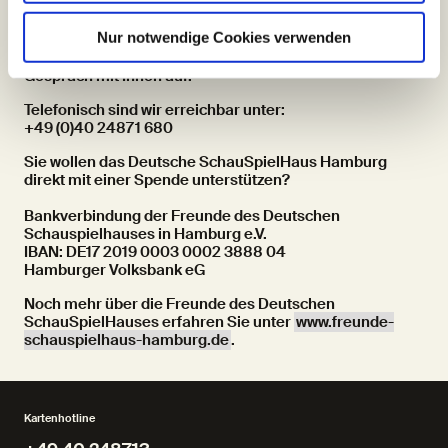
Neugierig geworden? Dann schreiben Sie einfach an
Nur notwendige Cookies verwenden
freunde@schauspielhaus.de
und hinterlassen Ihre Kontaktdaten – wir nehmen das
Gespräch mit Ihnen auf!
Telefonisch sind wir erreichbar unter:
+49 (0)40 24871 680
Sie wollen das Deutsche SchauSpielHaus Hamburg
direkt mit einer Spende unterstützen?
Bankverbindung der Freunde des Deutschen
Schauspielhauses in Hamburg e.V.
IBAN: DE17 2019 0003 0002 3888 04
Hamburger Volksbank eG
Noch mehr über die Freunde des Deutschen
SchauSpielHauses erfahren Sie unter
www.freunde-
schauspielhaus-hamburg.de
.
Kartenhotline