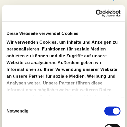
Bewegungsmeditations-Workshop und Performance
von und mit Sachiko Hara
RangFoyer
Diese Webseite verwendet Cookies
Caesar
Wir verwenden Cookies, um Inhalte und Anzeigen zu
von William Shakespeare / nach der Übersetzung von
personalisieren, Funktionen für soziale Medien
August Wilhelm Schlegel / bearbeitet von Elisabeth
anbieten zu können und die Zugriffe auf unsere
Plessen
Regie: Stefan Pucher
Website zu analysieren. Außerdem geben wir
Hamburger Premiere
/ 03/09/2022 / SchauSpielHaus
Informationen zu Ihrer Verwendung unserer Website
an unsere Partner für soziale Medien, Werbung und
Café Populaire
Analysen weiter. Unsere Partner führen diese
Informationen möglicherweise mit weiteren Daten
von Nora Abdel-Maksoud
zusammen, die Sie ihnen bereitgestellt haben oder
Regie: Sebastian Kreyer
die sie im Rahmen Ihrer Nutzung der Dienste
Premiere
/ 04/09/2021 / MalerSaal
Einwilligungsauswahl
gesammelt haben.
Notwendig
Cargo Fleisch