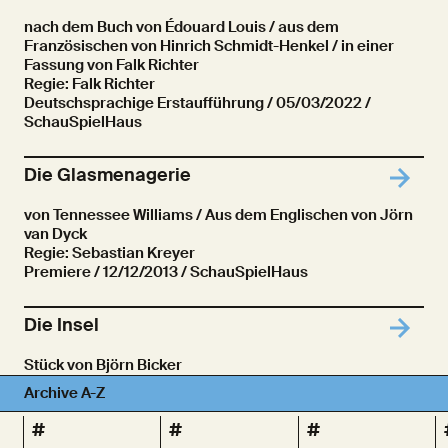
nach dem Buch von Édouard Louis / aus dem
Französischen von Hinrich Schmidt-Henkel / in einer
Fassung von Falk Richter
Regie: Falk Richter
Deutschsprachige Erstaufführung
/ 05/03/2022 /
SchauSpielHaus
Die Glasmenagerie
von Tennessee Williams / Aus dem Englischen von Jörn
van Dyck
Regie: Sebastian Kreyer
Premiere
/ 12/12/2013 / SchauSpielHaus
Die Insel
Stück von Björn Bicker
Regie: Malte Jelden
Archive A-Z
Premiere
/ 04/10/2014 / Immanuelkirche Veddel
#
#
#