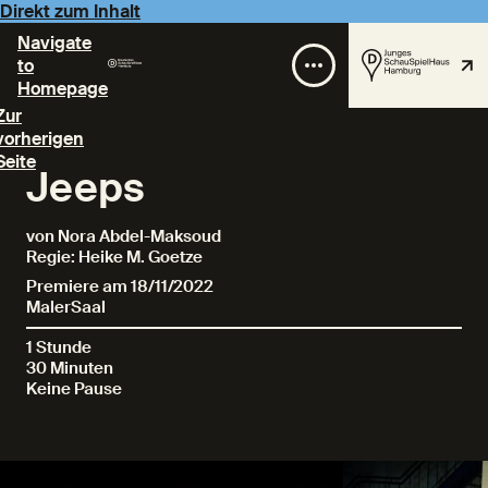
Direkt zum Inhalt
Navigate
to
Homepage
Zur
vorherigen
Seite
Jeeps
von Nora Abdel-Maksoud
Regie: Heike M. Goetze
Premiere am 18/11/2022
MalerSaal
1 Stunde
30 Minuten
Keine Pause