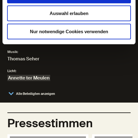
Es spielen:
Auswahl erlauben
Simon Brusis
,
Daniel Hoevels
,
Jan-Peter Kampwirth
,
Eva Maria Nikolaus
,
Angelika Richter
Nur notwendige Cookies verwenden
Regie, Bühne und Kostüme:
Heike M. Goetze
Musik:
Thomas Seher
Licht:
Annette ter Meulen
Alle Beteiligten anzeigen
Pressestimmen