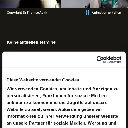
Copyright ©: Thomas Aurin
Animation anhalten
Keine aktuellen Termine
Was bisher Schicksal war, wird Lotterie. Die 400
Milliarden Euro, die hierzulande jährlich zu erben sind,
können nun gewonnen werden. Echtes Losglück statt
Diese Webseite verwendet Cookies
bloße Eierstocklotterie lautet die Gesetzesnovelle in der
neuesten Farce von Nora Abdel-Maksoud, nominiert für
Wir verwenden Cookies, um Inhalte und Anzeigen zu
den Mülheimer Dramatikpreis 2022. Machte man Ernst
personalisieren, Funktionen für soziale Medien
damit, so würde mit der ungeheuren Geldmenge auch
gewaltige politische und wirtschaftliche Macht neu
anbieten zu können und die Zugriffe auf unsere
verteilt, Ungleichheit zwar nicht abgeschafft, aber doch
Website zu analysieren. Außerdem geben wir
Gerechtigkeit hergestellt sein … ein Stück weit.
Informationen zu Ihrer Verwendung unserer Website
Angesiedelt wird das neue Amt für die Erbschaftslotterie
gleich neben dem Jobcenter. Arme und junge Erben
an unsere Partner für soziale Medien, Werbung und
(ohne Erbe) sehen sich jetzt wieder. Auf dem Amt (eine