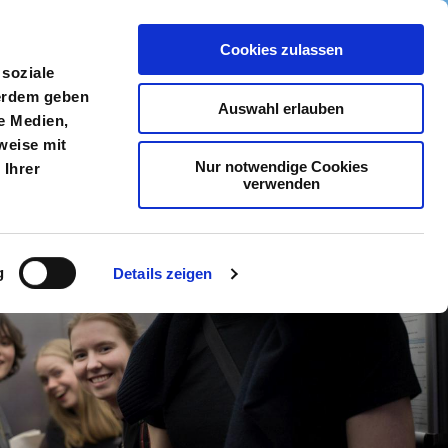
Cookies zulassen
meldung
Menü
 soziale
ßerdem geben
Auswahl erlauben
e Medien,
weise mit
Nur notwendige Cookies
 Ihrer
verwenden
g
Details zeigen