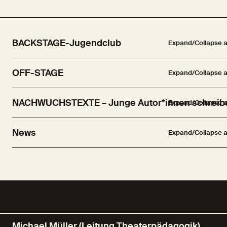
BACKSTAGE-Jugendclub
Expand/Collapse a
OFF-STAGE
Expand/Collapse a
NACHWUCHSTEXTE – Junge Autor*innen schreib
Expand/Collapse a
News
Expand/Collapse a
Michael Müller (Leitung Theaterpädagogik)