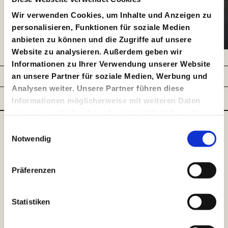
Wir verwenden Cookies, um Inhalte und Anzeigen zu
personalisieren, Funktionen für soziale Medien
anbieten zu können und die Zugriffe auf unsere
Website zu analysieren. Außerdem geben wir
Copyright ©: Matthis Röpke
Informationen zu Ihrer Verwendung unserer Website
Schule
Lehrer*innen
an unsere Partner für soziale Medien, Werbung und
Analysen weiter. Unsere Partner führen diese
Kartenservice für
Schüler*innen
Informationen möglicherweise mit weiteren Daten
Schulklassen
zusammen, die Sie ihnen bereitgestellt haben oder
die sie im Rahmen Ihrer Nutzung der Dienste
Einwilligungsauswahl
Für Lehrer*innen
gesammelt haben.
Notwendig
Ob nun „mehr Kunst“ oder „mehr Pädagogik“ unsere
Präferenzen
Arbeit ausmacht, ist mittlerweile nebensächlich. Die
Verzahnung beider Bereiche und die jeweilige
Gewichtung in den theaterpädagogischen Angeboten
sind das Entscheidende. Unsere größten
Statistiken
Mitstreiter*innen bleiben die Multiplikator*innen, denen
wir ein inspirierendes Programm für sich und Ihre
Gruppen anbieten wollen.