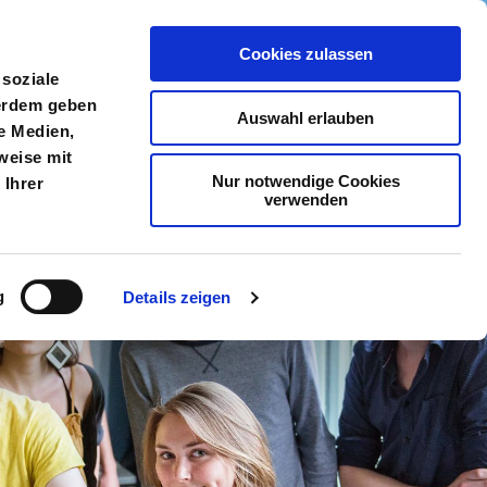
Cookies zulassen
meldung
Menü
 soziale
ßerdem geben
Auswahl erlauben
e Medien,
weise mit
Nur notwendige Cookies
 Ihrer
verwenden
g
Details zeigen