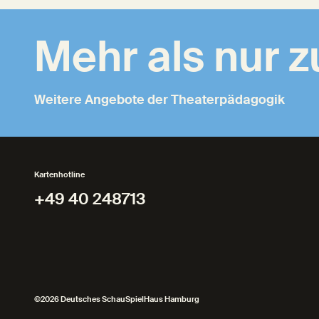
Mehr als nur 
Weitere Angebote der Theaterpädagogik
Kartenhotline
+49 40 248713
+49 40 248713
©2026 Deutsches SchauSpielHaus Hamburg