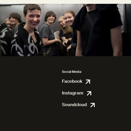
Social Media
Facebook
Facebook
Instagram
Instagram
Soundcloud
Soundcl