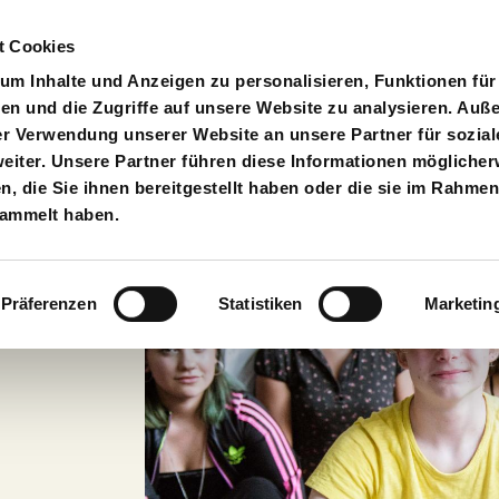
t Cookies
pielplan
Suche
Anmelden
An
Toggle search input
m Inhalte und Anzeigen zu personalisieren, Funktionen für
en und die Zugriffe auf unsere Website zu analysieren. Au
er Verwendung unserer Website an unsere Partner für sozial
iter. Unsere Partner führen diese Informationen möglicher
 die Sie ihnen bereitgestellt haben oder die sie im Rahmen
terial
sammelt haben.
Präferenzen
Statistiken
Marketin
uktionen