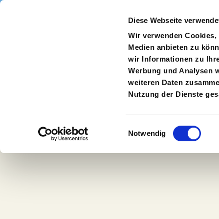
Direkt zum Inhalt
Diese Webseite verwende
Navigate
to
S
Wir verwenden Cookies, u
Homepage
Medien anbieten zu könn
wir Informationen zu Ihr
Werbung und Analysen we
weiteren Daten zusammen,
Unterrichtsma
Nutzung der Dienste ge
Einwilligungsauswahl
Notwendig
Unterrichtsmaterialien zu ausgewählten Prod