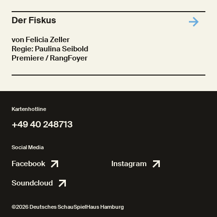
Der Fiskus
von Felicia Zeller
Regie: Paulina Seibold
Premiere
/ RangFoyer
Kartenhotline
+49 40 248713
+49 40 248713
Social Media
Facebook
Instagram
Facebook
Instagr
Soundcloud
Soundcloud
©2026 Deutsches SchauSpielHaus Hamburg