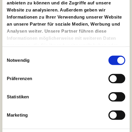
anbieten zu können und die Zugriffe auf unsere
Lenkstange steht dort im Hof
Website zu analysieren. Außerdem geben wir
von Georges Perec
Informationen zu Ihrer Verwendung unserer Website
Regie: Anita Vulesica
an unsere Partner für soziale Medien, Werbung und
Uraufführung
/ 07/11/2026 / SchauSpielHaus
Analysen weiter. Unsere Partner führen diese
Informationen möglicherweise mit weiteren Daten
Ubasute
zusammen, die Sie ihnen bereitgestellt haben oder
die sie im Rahmen Ihrer Nutzung der Dienste
aus dem Japanischen von Otone Sato
Einwilligungsauswahl
Regie: Satoko Ichihara
gesammelt haben.
Notwendig
Uraufführung
/ 19/12/2026 / MalerSaal
Präferenzen
Glaube Liebe Hoffnung
von Ödön von Horváth / Mitarbeit Lukas Kristl
Statistiken
Regie: Mateja Koležnik
Premiere
/ 22/01/2027 / SchauSpielHaus
Marketing
Medea in Athen
FREMDE SONNE / Eine Serie in sechs Folgen von Roland