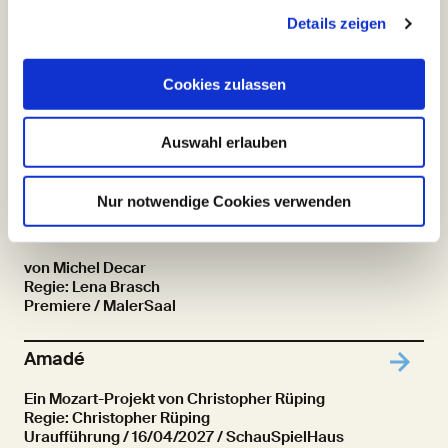
Schimmelpfennig / Folge vi.
Details zeigen
Regie: Karin Beier
Uraufführung
/ 06/02/2027 / SchauSpielHaus
Cookies zulassen
Buddenbrooks – allerdings mit anderem
Text und auch anderer Melodie
Auswahl erlauben
nach Thomas Mann
Premiere
/ 26/02/2027 / SchauSpielHaus
Nur notwendige Cookies verwenden
Hedy Holsten
von Michel Decar
Regie: Lena Brasch
Premiere
/ MalerSaal
Amadé
Ein Mozart-Projekt von Christopher Rüping
Regie: Christopher Rüping
Uraufführung
/ 16/04/2027 / SchauSpielHaus