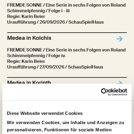
FREMDE SONNE / Eine Serie in sechs Folgen von Roland
Schimmelpfennig / Folge i - iii
Regie: Karin Beier
Uraufführung
/ 26/09/2026 / SchauSpielHaus
Medea in Kolchis
FREMDE SONNE / Eine Serie in sechs Folgen von Roland
Schimmelpfennig / Folge iv.
Regie: Karin Beier
Uraufführung
/ 27/09/2026 / SchauSpielHaus
Medea in Korinth
FREMDE SONNE / Eine Serie in sechs Folgen von Roland
Schimmelpfennig / Folge v.
Regie: Karin Beier
Uraufführung
/ 27/09/2026 / SchauSpielHaus
Diese Webseite verwendet Cookies
Wir verwenden Cookies, um Inhalte und Anzeigen zu
Weil der Frieden Zucker ist! oder: Was für
personalisieren, Funktionen für soziale Medien
ein kleines Moped mit verchromter