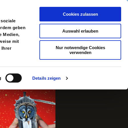
Cookies zulassen
meldung
Menü
 soziale
ßerdem geben
Auswahl erlauben
e Medien,
weise mit
Nur notwendige Cookies
 Ihrer
verwenden
g
Details zeigen