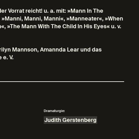
 Vorrat reicht! u. a. mit: »Mann In The
, »Manni, Manni, Manni«, »Manneater«, »When
 »The Mann With The Child In His Eyes« u. v.
rilyn Mannson, Amannda Lear und das
e. V.
Dramaturgie:
Judith Gerstenberg