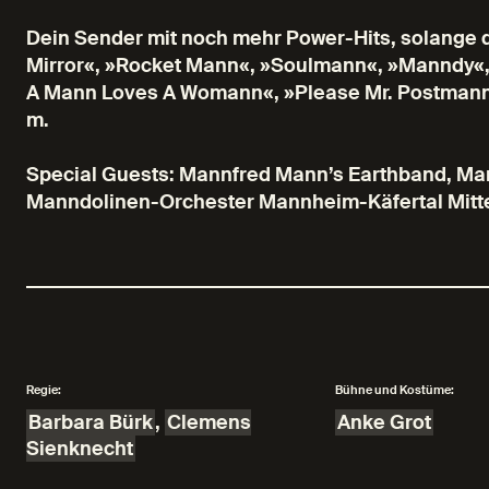
Dein Sender mit noch mehr Power-Hits, solange der
Mirror«, »Rocket Mann«, »Soulmann«, »Manndy«
A Mann Loves A Womann«, »Please Mr. Postmann«,
m.
Special Guests: Mannfred Mann’s Earthband, Ma
Manndolinen-Orchester Mannheim-Käfertal Mitte 
Regie:
Bühne und Kostüme:
Barbara Bürk
,
Clemens
Anke Grot
Sienknecht