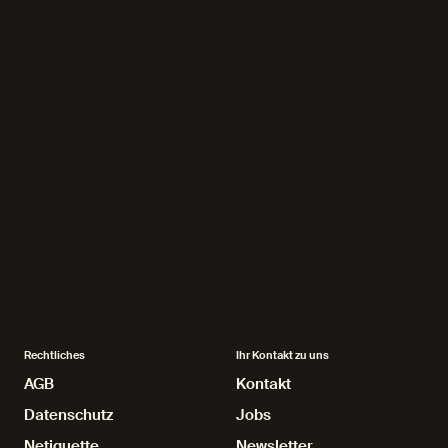
Rechtliches
Ihr Kontakt zu uns
AGB
AGB
Kontakt
Kontakt
Datenschutz
Datenschutz
Jobs
Jobs
Netiquette
Netiquette
Newsletter
Newsletter