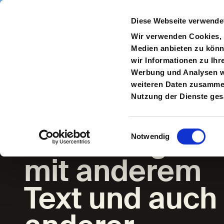
Direkt zum Inhalt
Diese Webseite verwende
Navigate
to
S
Wir verwenden Cookies, u
Homepage
Medien anbieten zu könn
wir Informationen zu Ihr
Zur
Werbung und Analysen we
vorherigen
weiteren Daten zusammen,
Seite
Nutzung der Dienste ge
Buddenbrook
– allerdings
Einwilligungsauswahl
Notwendig
mit anderem
Text und auch