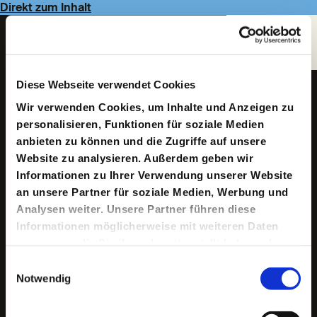
Direkt zum Inhalt
Navigate
to
Homepage
Diese Webseite verwendet Cookies
Anke Grot
Wir verwenden Cookies, um Inhalte und Anzeigen zu
personalisieren, Funktionen für soziale Medien
anbieten zu können und die Zugriffe auf unsere
Website zu analysieren. Außerdem geben wir
Informationen zu Ihrer Verwendung unserer Website
an unsere Partner für soziale Medien, Werbung und
Analysen weiter. Unsere Partner führen diese
Informationen möglicherweise mit weiteren Daten
Geboren in Lübeck. Sie studierte an der Hochschule für
zusammen, die Sie ihnen bereitgestellt haben oder
Bildende Künste in Hamburg bei Wilfried Minks.
die sie im Rahmen Ihrer Nutzung der Dienste
Anschließend war sie am Deutschen SchauSpielHaus
Einwilligungsauswahl
Hamburg Bühnenbildassistentin u. a. bei Anna Viebrock.
gesammelt haben.
Notwendig
Seit Mitte der neunziger Jahre arbeitet sie als
freischaffende Bühnen- und Kostümbildnerin. Ihre
Engagements führten sie u. a. an das Theater Basel, die