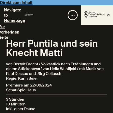
Direkt zum Inhalt
Navigate
to
Homepage
Zur
vorherigen
Seite
Herr Puntila und sein
Knecht Matti
von Bertolt Brecht / Volksstück nach Erzählungen und
einem Stückentwurf von Hella Wuolijoki / mit Musik von
Paul Dessau und Jörg Gollasch
Regie: Karin Beier
Premiere am 22/09/2024
SchauSpielHaus
3 Stunden
10 Minuten
Inkl. einer Pause