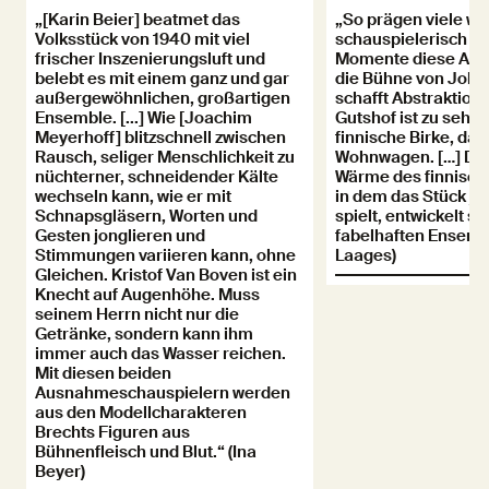
„[Karin Beier] beatmet das
„So prägen viele wi
Volksstück von 1940 mit viel
schauspielerisch m
frischer Inszenierungsluft und
Momente diese Auf
belebt es mit einem ganz und gar
die Bühne von Joha
außergewöhnlichen, großartigen
schafft Abstraktion 
Ensemble. [...] Wie [Joachim
Gutshof ist zu sehen
Meyerhoff] blitzschnell zwischen
finnische Birke, dafü
Rausch, seliger Menschlichkeit zu
Wohnwagen. […] Die
nüchterner, schneidender Kälte
Wärme des finnisc
wechseln kann, wie er mit
in dem das Stück ja 
Schnapsgläsern, Worten und
spielt, entwickelt s
Gesten jonglieren und
fabelhaften Ensembl
Stimmungen variieren kann, ohne
Laages)
Gleichen. Kristof Van Boven ist ein
Knecht auf Augenhöhe. Muss
seinem Herrn nicht nur die
Getränke, sondern kann ihm
immer auch das Wasser reichen.
Mit diesen beiden
Ausnahmeschauspielern werden
aus den Modellcharakteren
Brechts Figuren aus
Bühnenfleisch und Blut.“ (Ina
Beyer)