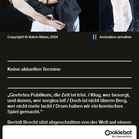
Copyright ©: Katrin Ribbe, 2024
Animation anhalten
Keine aktuellen Termine
„Geehrtes Publikum, die Zeit ist trist. / Klug, wer besorgt,
und dumm, wer sorglos ist! / Doch ist nicht überm Berg,
wer nicht mehr lacht / Drum haben wir ein komisches
Spiel gemacht.“
Bertolt Brecht sitzt abgeschnitten von der Welt auf einem
Landgut im finnischen Exil. Für einen
Dramatikwettbewerb überarbeitet er den Entwurf eines
Volksstücks seiner Gastgeberin Hella Wuolijoki. Der