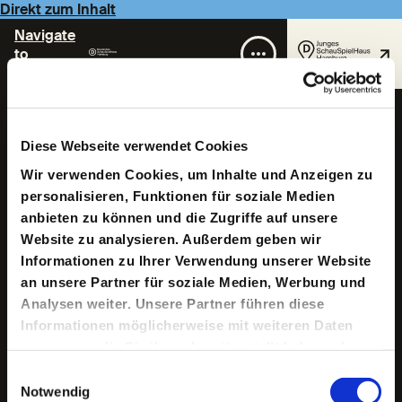
Direkt zum Inhalt
Navigate
to
Homepage
Wicke Naujoks
Diese Webseite verwendet Cookies
Wir verwenden Cookies, um Inhalte und Anzeigen zu
personalisieren, Funktionen für soziale Medien
anbieten zu können und die Zugriffe auf unsere
Website zu analysieren. Außerdem geben wir
Informationen zu Ihrer Verwendung unserer Website
an unsere Partner für soziale Medien, Werbung und
1979 in Friedberg, Hessen, geboren. Von 2003 bis 2017
Analysen weiter. Unsere Partner führen diese
war sie am Berliner Ensemble engagiert und hat dort in
Informationen möglicherweise mit weiteren Daten
zahlreichen Produktionen unter anderem für Claus
Peymann, Thomas Langhoff, Catharina May, Martin
zusammen, die Sie ihnen bereitgestellt haben oder
Wuttke, Tanja Weidner, Franz Wittenbrink und Sebastian
die sie im Rahmen Ihrer Nutzung der Dienste
Einwilligungsauswahl
Sommer Bühnen- und Kostümbilder entworfen.
gesammelt haben.
Notwendig
Außerdem arbeitete sie an Inszenierungen von Robert