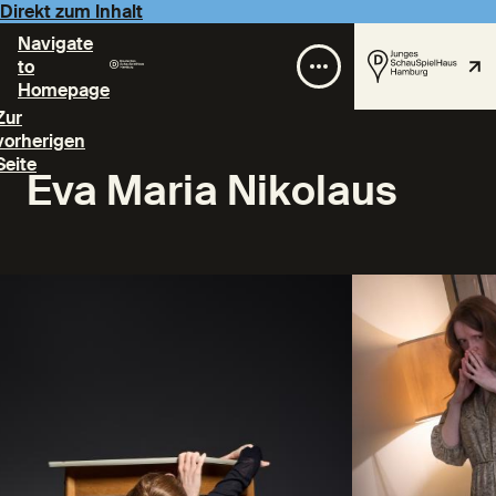
Direkt zum Inhalt
Navigate
to
Homepage
Zur
vorherigen
Seite
Eva Maria Nikolaus