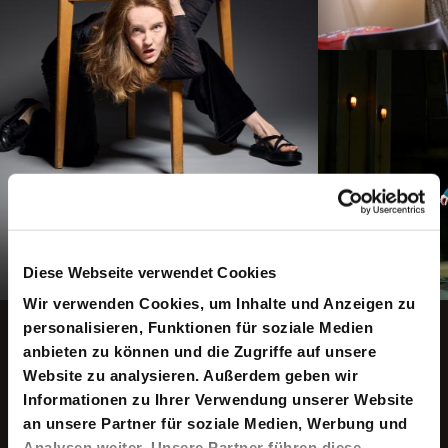
Diese Webseite verwendet Cookies
Wir verwenden Cookies, um Inhalte und Anzeigen zu
Copyright ©: Arno Declair, Axel Martens, Maris
Animation anhalten
personalisieren, Funktionen für soziale Medien
Eufinger, Sandra Then, Sinje Hasheider, Thomas
Aurin
anbieten zu können und die Zugriffe auf unsere
Website zu analysieren. Außerdem geben wir
Informationen zu Ihrer Verwendung unserer Website
an unsere Partner für soziale Medien, Werbung und
Was Nina wusste
Analysen weiter. Unsere Partner führen diese