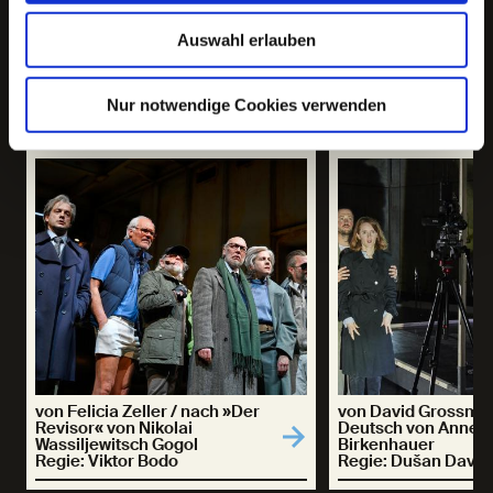
Eva Maria Nikolaus
Auswahl erlauben
Previous slide
Next slide
Nur notwendige Cookies verwenden
Die gläserne Stadt
Was Nina wusst
von Felicia Zeller / nach »Der
von David Grossman
Revisor« von Nikolai
Deutsch von Anne
Wassiljewitsch Gogol
Birkenhauer
Regie: Viktor Bodo
Regie: Dušan David 