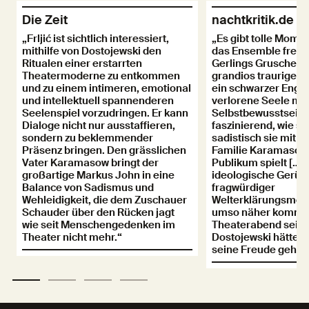
Die Zeit
nachtkritik.de
„Frljić ist sichtlich interessiert,
„Es gibt tolle Mome
mithilfe von Dostojewski den
das Ensemble freisp
Ritualen einer erstarrten
Gerlings Gruschenka
Theatermoderne zu entkommen
grandios traurige F
und zu einem intimeren, emotional
ein schwarzer Engel
und intellektuell spannenderen
verlorene Seele mit
Seelenspiel vorzudringen. Er kann
Selbstbewusstsein. 
Dialoge nicht nur ausstaffieren,
faszinierend, wie s
sondern zu beklemmender
sadistisch sie mit 
Präsenz bringen. Den grässlichen
Familie Karamasow
Vater Karamasow bringt der
Publikum spielt […] 
großartige Markus John in eine
ideologische Gerüste
Balance von Sadismus und
fragwürdiger
Wehleidigkeit, die dem Zuschauer
Welterklärungsmode
Schauder über den Rücken jagt
umso näher kommt 
wie seit Menschengedenken im
Theaterabend seinen
Theater nicht mehr.“
Dostojewski hätte v
seine Freude gehab