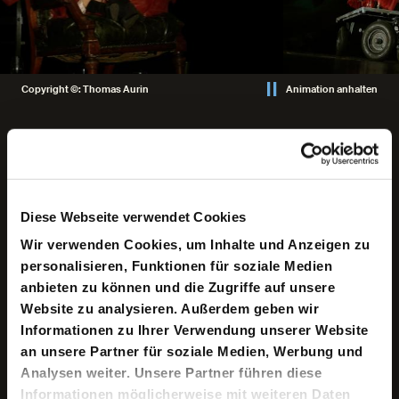
Copyright ©: Thomas Aurin
Animation anhalten
Keine aktuellen Termine
Diese Webseite verwendet Cookies
Wir verwenden Cookies, um Inhalte und Anzeigen zu
In seinem letzten Werk erzählt Fjodor M. Dostojewski die
personalisieren, Funktionen für soziale Medien
Geschehnisse um die Ermordung des Scheusals Fjodor
Karamasow und die Ermittlungen gegen seine Söhne
anbieten zu können und die Zugriffe auf unsere
Dimitrij, Iwan und Aljoscha. Diese „Geschichte einer
Website zu analysieren. Außerdem geben wir
Familie“, wie das erste Buch im Roman heißt, legt die
Informationen zu Ihrer Verwendung unserer Website
zwischenmenschlichen Abgründe der Figuren und das
poröse Gerippe einer überholten Gesellschaft in der
an unsere Partner für soziale Medien, Werbung und
Mitte des 19. Jahrhunderts frei. In einer Zeit, in der
Analysen weiter. Unsere Partner führen diese
Religiosität und aufkeimender Liberalismus
Informationen möglicherweise mit weiteren Daten