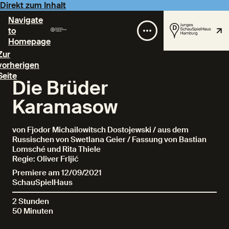
Direkt zum Inhalt
Navigate
to
Homepage
Zur
vorherigen
Seite
Die Brüder
Karamasow
von Fjodor Michailowitsch Dostojewski / aus dem
Russischen von Swetlana Geier / Fassung von Bastian
Lomsché und Rita Thiele
Regie: Oliver Frljić
Premiere am 12/09/2021
SchauSpielHaus
2 Stunden
50 Minuten