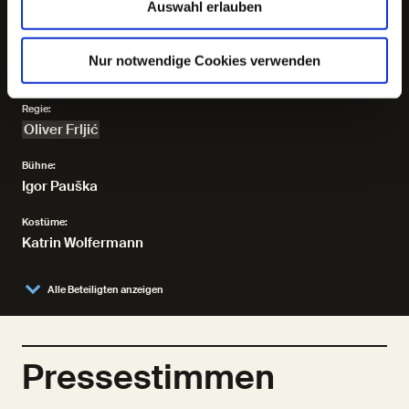
Auswahl erlauben
Ljubek
,
Eva Maria Nikolaus
,
Michael Prelle
,
Sasha Rau
Gäste
Nur notwendige Cookies verwenden
Liam Adamsberger, Wendelin Mutaniol
Regie:
Oliver Frljić
Bühne:
Igor Pauška
Kostüme:
Katrin Wolfermann
Alle Beteiligten anzeigen
Pressestimmen