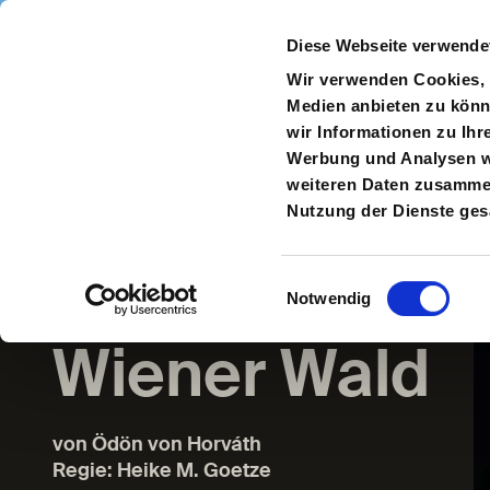
Direkt zum Inhalt
Diese Webseite verwende
Navigate
to
S
Wir verwenden Cookies, u
Homepage
Medien anbieten zu könn
wir Informationen zu Ihr
Zur
Werbung und Analysen we
vorherigen
weiteren Daten zusammen,
Seite
Nutzung der Dienste ge
Geschichten
aus dem
Einwilligungsauswahl
Notwendig
Wiener Wald
von Ödön von Horváth
Regie: Heike M. Goetze