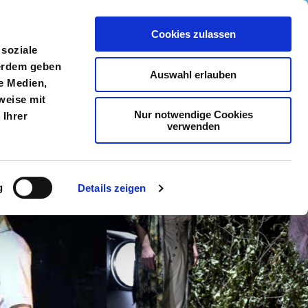
Cookies zulassen
meldung
Menü
 soziale
ßerdem geben
Auswahl erlauben
e Medien,
weise mit
Nur notwendige Cookies
 Ihrer
verwenden
g
Details zeigen