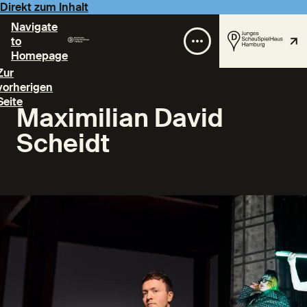
Direkt zum Inhalt
Navigate
to
Homepage
Zur
vorherigen
Seite
Maximilian David
Scheidt