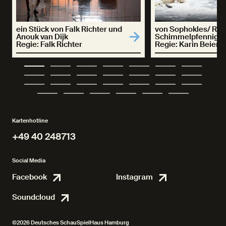
ein Stück von Falk Richter und
von Sophokles/ Rol
Anouk van Dijk
Schimmelpfennig
Regie: Falk Richter
Regie: Karin Beier
Kartenhotline
+49 40 248713
+49 40 248713
Social Media
Facebook
Instagram
Facebook
Instagr
Soundcloud
Soundcloud
©2026 Deutsches SchauSpielHaus Hamburg