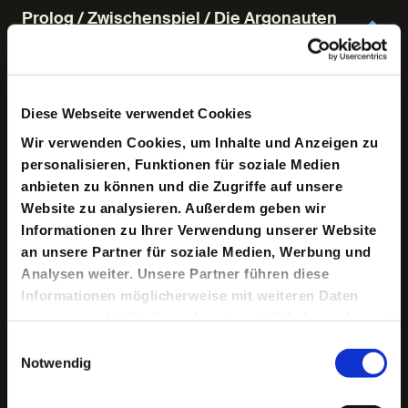
Prolog / Zwischenspiel / Die Argonauten
Uraufführung
/
FREMDE SONNE I / PremierenAbo
/
26/09/2026 / 19.00 Uhr / SchauSpielHaus
Prolog / Zwischenspiel / Die Argonauten
Diese Webseite verwendet Cookies
FREMDE SONNE I
/
10/10/2026 / 19.00 Uhr /
Wir verwenden Cookies, um Inhalte und Anzeigen zu
SchauSpielHaus
personalisieren, Funktionen für soziale Medien
anbieten zu können und die Zugriffe auf unsere
A Perfect Sky
Website zu analysieren. Außerdem geben wir
Informationen zu Ihrer Verwendung unserer Website
14/10/2026 / 19.30 Uhr / SchauSpielHaus
an unsere Partner für soziale Medien, Werbung und
Analysen weiter. Unsere Partner führen diese
Prolog / Zwischenspiel / Die Argonauten
Informationen möglicherweise mit weiteren Daten
FREMDE SONNE I / WochenendAbo
/
24/10/2026 /
zusammen, die Sie ihnen bereitgestellt haben oder
19.00 Uhr / SchauSpielHaus
die sie im Rahmen Ihrer Nutzung der Dienste
Einwilligungsauswahl
gesammelt haben.
Notwendig
Prolog / Zwischenspiel / Die Argonauten
24/11/2026 / 19.00 Uhr / SchauSpielHaus