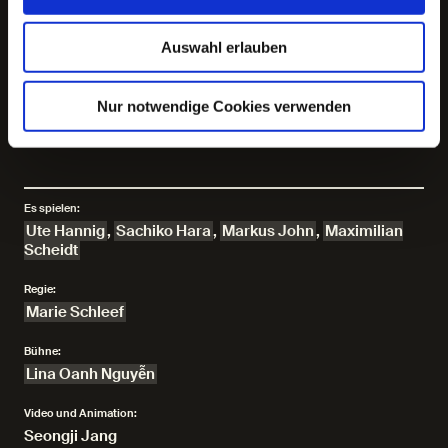
strukturelle Vorzeichen und Bedingungen, die
vergangene, gegenwärtige und zukünftige
gesellschaftliche Verhältnisse bestimmen,
Auswahl erlauben
konkretisierbar zu machen. Mit ihrer Inszenierung
»NAME HER. Eine Suche nach den Frauen+« wurde sie
2021 zum Theatertreffen eingeladen. In der Spielzeit
Nur notwendige Cookies verwenden
2022-23 arbeitete sie erstmals am Deutschen
SchauSpielHaus Hamburg.
Es spielen:
Ute Hannig
,
Sachiko Hara
,
Markus John
,
Maximilian
Scheidt
Regie:
Marie Schleef
Bühne:
Lina Oanh Nguyễn
Video und Animation:
Seongji Jang