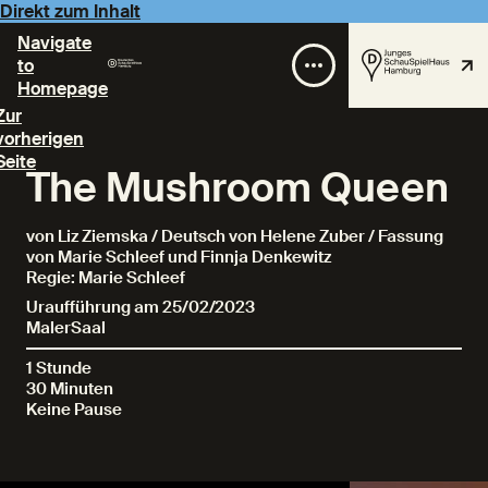
Direkt zum Inhalt
Navigate
to
Homepage
Zur
vorherigen
Seite
The Mushroom Queen
von Liz Ziemska / Deutsch von Helene Zuber / Fassung
von Marie Schleef und Finnja Denkewitz
Regie: Marie Schleef
Uraufführung am 25/02/2023
MalerSaal
1 Stunde
30 Minuten
Keine Pause