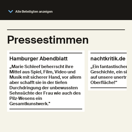
Alle Beteiligten anzeigen
Pressestimmen
Hamburger Abendblatt
nachtkritik.de
„Marie Schleef beherrscht ihre
„Ein fantastischer A
Mittel aus Spiel, Film, Video und
Geschichte, ein sinn
Musik mit sicherer Hand, vor allem
auf unsere unerträg
aber schafft sie in der tiefen
Oberfläche!“
Durchdringung der unbewussten
Sehnsüchte der Frau wie auch des
Pilz-Wesens ein
Gesamtkunstwerk."