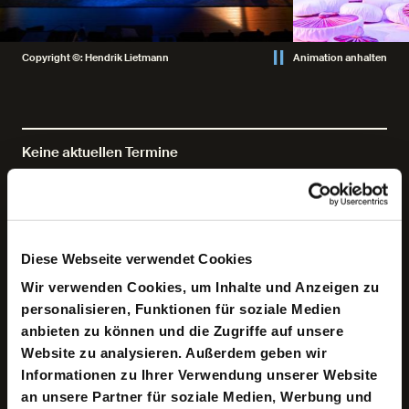
Copyright ©: Hendrik Lietmann
Animation anhalten
Keine aktuellen Termine
Pilze verbreiten sich meist unsichtbar als unterirdisches
Myzel, in komplexen Netzwerken aus fadenförmigen
Diese Webseite verwendet Cookies
Strukturen. Sie leben die Ethik des radikalen
Zusammenwachsens und bilden damit ein perfektes
Wir verwenden Cookies, um Inhalte und Anzeigen zu
Vorbild für die Verwobenheit der Arten. Die Autorin Liz
personalisieren, Funktionen für soziale Medien
Ziemska greift diesen Gedanken auf und entwickelt in
ihrer Kurzgeschichte »The Mushroom Queen« eine
anbieten zu können und die Zugriffe auf unsere
faszinierende Storyline zwischen Fiktion und
Website zu analysieren. Außerdem geben wir
Wissenschaft: Unglücklich und gelangweilt von ihrem
Informationen zu Ihrer Verwendung unserer Website
Dasein trifft eine Frau eines Nachts auf die Mushroom
Queen. Diese stiehlt kurzerhand ihr Leben und verstößt
an unsere Partner für soziale Medien, Werbung und
die Frau in die unterirdische Welt der Myzelien. Die