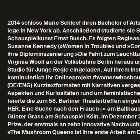
2014 schloss Marie Schleef ihren Bachelor of Ar
lege in New York ab. Anschließend studierte sie 
Schauspielkunst Ernst Busch. Es folgten Regieass
Susanne Kennedy (»Women in Trouble« und »Comi
ihre Diplominszenierung »Die Fahrt zum Leucht
Virginia Woolf an der Volksbühne Berlin heraus
Studio für Junge Regie eingeladen. Auf ihrem Ins
kontinuierlich ihr Onlineprojekt #womenwhoshoul
(DE/ENG) Kurztextformaten mit Narrativen verg
Aspekten und Kuriositäten rund um feministische
feierte die zum 58. Berliner Theatertreffen ein
HER. Eine Suche nach den Frauen+« am Ballhaus
Günter Grass am Schauspiel Köln. Im Dezember 
Prize, der erstmals an zehn innovative Nachwuch
»The Mushroom Queen« ist ihre erste Arbeit a