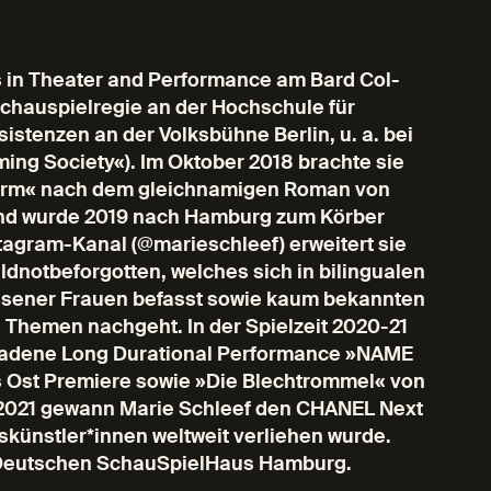
ts in Theater and Performance am Bard Col-
Schauspielregie an der Hochschule für
istenzen an der Volksbühne Berlin, u. a. bei
ng Society«). Im Oktober 2018 brachte sie
turm« nach dem gleichnamigen Roman von
 und wurde 2019 nach Hamburg zum Körber
tagram-Kanal (@marieschleef) erweitert sie
dnotbeforgotten, welches sich in bilingualen
essener Frauen befasst sowie kaum bekannten
 Themen nachgeht. In der Spielzeit 2020-21
geladene Long Durational Performance »NAME
 Ost Premiere sowie »Die Blechtrommel« von
2021 gewann Marie Schleef den CHANEL Next
skünstler*innen weltweit verliehen wurde.
m Deutschen SchauSpielHaus Hamburg.