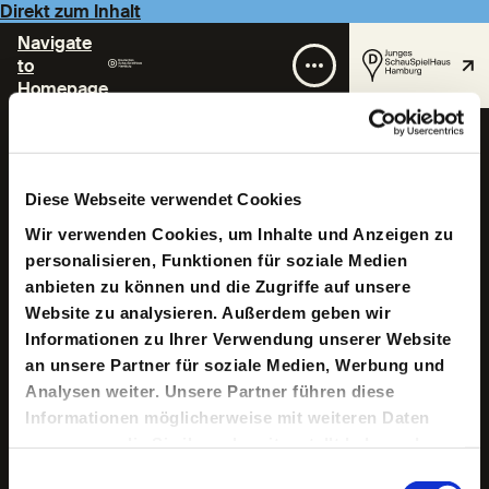
Direkt zum Inhalt
Navigate
to
Homepage
Lina Oanh Nguyễn
Diese Webseite verwendet Cookies
Wir verwenden Cookies, um Inhalte und Anzeigen zu
personalisieren, Funktionen für soziale Medien
anbieten zu können und die Zugriffe auf unsere
Website zu analysieren. Außerdem geben wir
Informationen zu Ihrer Verwendung unserer Website
Freiberufliche Bühnen- und Kostümbildnerin. Sie
an unsere Partner für soziale Medien, Werbung und
studierte an der Universität der Künste Berlin bei
Analysen weiter. Unsere Partner führen diese
Hartmut Meyer, sowie an der Eesti Kunstiakadeemia
Informationen möglicherweise mit weiteren Daten
Tallinn. Nach dem Studium assistierte sie für Stéphané
Laimé. Zusätzlich führten Assistenzen sie an Häuser wie
zusammen, die Sie ihnen bereitgestellt haben oder
die Volksbühne Berlin am Rosa-Luxemburg-Platz,
die sie im Rahmen Ihrer Nutzung der Dienste
Einwilligungsauswahl
Staatsoper Hamburg, Schauspielhaus Bochum und das