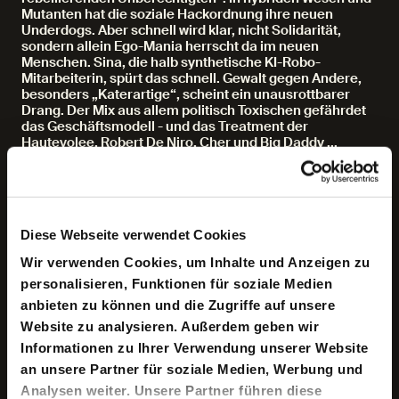
Mutanten hat die soziale Hackordnung ihre neuen
Underdogs. Aber schnell wird klar, nicht Solidarität,
sondern allein Ego-Mania herrscht da im neuen
Menschen. Sina, die halb synthetische KI-Robo-
Mitarbeiterin, spürt das schnell. Gewalt gegen Andere,
besonders „Katerartige“, scheint ein unausrottbarer
Drang. Der Mix aus allem politisch Toxischen gefährdet
das Geschäftsmodell - und das Treatment der
Hautevolee, Robert De Niro, Cher und Big Daddy ...
Seit ihrer Entstehung 1925 entfaltet Bulgakows Novelle
ungeheurere Sprengkraft. Bereits der junge Sowjetstaat
propagierte den „Neuen Menschen“, das erste
großflächige Experiment zur Optimierung des
Diese Webseite verwendet Cookies
menschlichen Körpers und Geistes, ein Unternehmen,
das vielfach fortgesetzt wird und sich zu einer weltweiten
Wir verwenden Cookies, um Inhalte und Anzeigen zu
Industrie entwickelt.
personalisieren, Funktionen für soziale Medien
Claudia Bauer ist bekannt für ihre starken Zugriffe auf
anbieten zu können und die Zugriffe auf unsere
Stücke, poetisch und politisch, anarchisch und
Website zu analysieren. Außerdem geben wir
dadaistisch, berauschend und schnell. Sie studierte
Informationen zu Ihrer Verwendung unserer Website
Regie an der Hochschule für Schauspielkunst Ernst
Busch und leitete von 1999 bis 2004 das Theaterhaus
an unsere Partner für soziale Medien, Werbung und
Jena. Claudia Bauer inszeniert an zahlreichen großen
Analysen weiter. Unsere Partner führen diese
Bühnen im deutschsprachigen Raum, u. a. in Stuttgart,