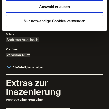
Johanna Backhaus, Julia Alexandra Deinert, Lukas
Auswahl erlauben
Gerber, Zhe Hao Yeo
Regie:
Nur notwendige Cookies verwenden
Claudia Bauer
Bühne:
Andreas Auerbach
Kostüme:
Vanessa Rust
Alle Beteiligten anzeigen
Extras zur
Inszenierung
Previous slide
Next slide