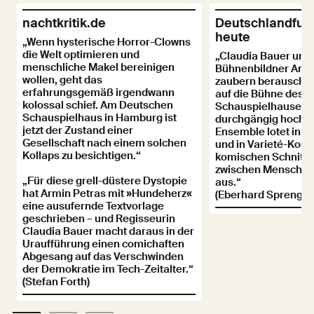
nachtkritik.de
Deutschlandfunk
heute
„Wenn hysterische Horror-Clowns
die Welt optimieren und
„Claudia Bauer und 
menschliche Makel bereinigen
Bühnenbildner And
wollen, geht das
zaubern berauschen
erfahrungsgemäß irgendwann
auf die Bühne des
kolossal schief. Am Deutschen
Schauspielhauses u
Schauspielhaus in Hamburg ist
durchgängig hochmo
jetzt der Zustand einer
Ensemble lotet in b
Gesellschaft nach einem solchen
und in Varieté-Kost
Kollaps zu besichtigen.“
komischen Schnitt
zwischen Mensch, T
„Für diese grell-düstere Dystopie
aus.“
hat Armin Petras mit »Hundeherz«
(Eberhard Spreng)
eine ausufernde Textvorlage
geschrieben – und Regisseurin
Claudia Bauer macht daraus in der
Uraufführung einen comichaften
Abgesang auf das Verschwinden
der Demokratie im Tech-Zeitalter.“
(Stefan Forth)