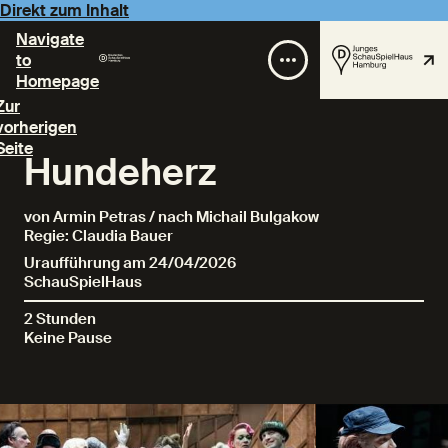
Direkt zum Inhalt
Navigate
to
Homepage
Zur
vorherigen
Seite
Hundeherz
von Armin Petras / nach Michail Bulgakow
Regie: Claudia Bauer
Uraufführung am 24/04/2026
SchauSpielHaus
2 Stunden
Keine Pause