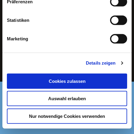
Präferenzen
Kartenhotline
Statistiken
+49 40 248713
+49 40 248713
Marketing
Social Media
Facebook
Instagram
Facebook
Instagr
Soundcloud
Soundcloud
Details zeigen
©2026 Deutsches SchauSpielHaus Hamburg
Cookies zulassen
Auswahl erlauben
Nur notwendige Cookies verwenden