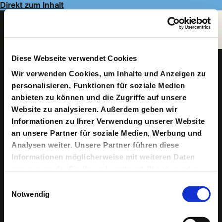
Direkt zum Inhalt
Navigate
to
Homepage
Diese Webseite verwendet Cookies
Susanne Ressin
Wir verwenden Cookies, um Inhalte und Anzeigen zu
personalisieren, Funktionen für soziale Medien
anbieten zu können und die Zugriffe auf unsere
Website zu analysieren. Außerdem geben wir
Informationen zu Ihrer Verwendung unserer Website
an unsere Partner für soziale Medien, Werbung und
Analysen weiter. Unsere Partner führen diese
Informationen möglicherweise mit weiteren Daten
Susanne Ressin studierte in Hamburg
zusammen, die Sie ihnen bereitgestellt haben oder
Medienbetriebstechnik und arbeitet seit 2000 im
die sie im Rahmen Ihrer Nutzung der Dienste
Deutschen SchauSpielHaus Hamburg, seit 2013 als
Einwilligungsauswahl
lichtsetzende Beleuchtungsmeisterin. Sie arbeitete u.a.
gesammelt haben.
Notwendig
mit Ingrid Lausund, René Pollesch, Klaus Schumacher,
Lucia Bihler und Karin Henkel.