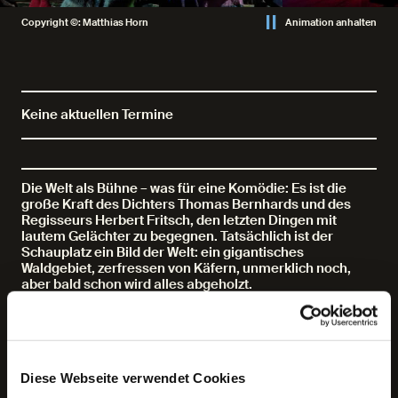
Copyright ©: Matthias Horn
Animation anhalten
Keine aktuellen Termine
Die Welt als Bühne – was für eine Komödie: Es ist die
große Kraft des Dichters Thomas Bernhards und des
Regisseurs Herbert Fritsch, den letzten Dingen mit
lautem Gelächter zu begegnen. Tatsächlich ist der
Schauplatz ein Bild der Welt: ein gigantisches
Waldgebiet, zerfressen von Käfern, unmerklich noch,
aber bald schon wird alles abgeholzt.
Kunst und Politik, ein Schriftsteller und ein hoher Militär
treffen aufeinander, dazwischen eine Frau. Der Wald
gehört dem fast blinden General, der schon vor
Stalingrad ein General war und jetzt als graue Eminenz
auf dem Gipfel der Staatsmacht zu stehen scheint.
Diese Webseite verwendet Cookies
Jemand, der diese Welt regiert, der aber nichts weiß von