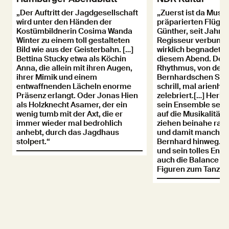
„Der Auftritt der Jagdgesellschaft
„Zuerst ist da Musi
wird unter den Händen der
präparierten Flügel 
Kostümbildnerin Cosima Wanda
Günther, seit Jahre
Winter zu einem toll gestalteten
Regisseur verbunde
Bild wie aus der Geisterbahn. […]
wirklich begnadeter
Bettina Stucky etwa als Köchin
diesem Abend. Denn
Anna, die allein mit ihren Augen,
Rhythmus, von der M
ihrer Mimik und einem
Bernhardschen Spra
entwaffnenden Lächeln enorme
schrill, mal arienhaf
Präsenz erlangt. Oder Jonas Hien
zelebriert.[…] Herbe
als Holzknecht Asamer, der ein
sein Ensemble setze
wenig tumb mit der Axt, die er
auf die Musikalität 
immer wieder mal bedrohlich
ziehen beinahe rau
anhebt, durch das Jagdhaus
und damit manchma
stolpert.“
Bernhard hinweg. […
und sein tolles Ens
auch die Balance un
Figuren zum Tanzen