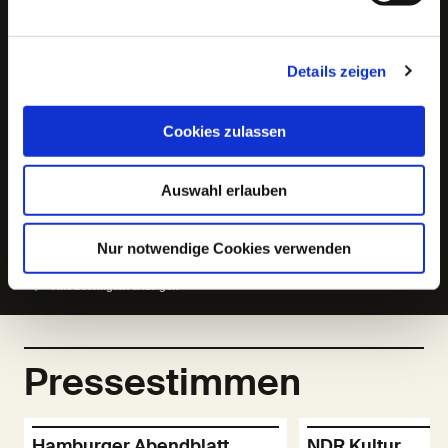
Eva Bühnen
,
Charlie Casanova
,
Sachiko Hara
,
Jonas
Hien
,
Sasha Rau
,
Bastian Reiber
,
Angelika Richter
,
Maximilian Scheidt
,
Bettina Stucky
,
Michael Wittenborn
Details zeigen
Regie und Bühne:
Herbert Fritsch
Cookies zulassen
Kostüme:
Cosima Wanda Winter
Auswahl erlauben
Musik:
Ingo Günther
Nur notwendige Cookies verwenden
Alle Beteiligten anzeigen
Pressestimmen
Hamburger Abendblatt
NDR Kultur