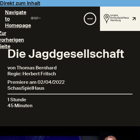
Direkt zum Inhalt
Navigate
to
Homepage
Zur
vorherigen
Seite
Die Jagdgesellschaft
von Thomas Bernhard
Regie: Herbert Fritsch
Premiere am 02/04/2022
SchauSpielHaus
1 Stunde
45 Minuten