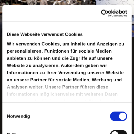
Diese Webseite verwendet Cookies
Copyright ©: David Baltzer
Animation anhalten
Wir verwenden Cookies, um Inhalte und Anzeigen zu
personalisieren, Funktionen für soziale Medien
anbieten zu können und die Zugriffe auf unsere
Website zu analysieren. Außerdem geben wir
Informationen zu Ihrer Verwendung unserer Website
Keine aktuellen Termine
an unsere Partner für soziale Medien, Werbung und
Analysen weiter. Unsere Partner führen diese
Informationen möglicherweise mit weiteren Daten
Die Nachricht vom Tod des unsterblichen Werner
zusammen, die Sie ihnen bereitgestellt haben oder
Schlaffhorst kam für viele überraschend, denn allein die
Tatsache, dass er überhaupt lebte, war vielfach
die sie im Rahmen Ihrer Nutzung der Dienste
Einwilligungsauswahl
unbekannt. Dies liegt nicht zuletzt daran, dass er sich hie
gesammelt haben.
Notwendig
und da im Getümmel seiner zahlreichen Talente
verzettelte, von denen nicht wenige schon aufgrund ihrer
Seltenheit eine Rarität waren. Werner Schlaffhorst