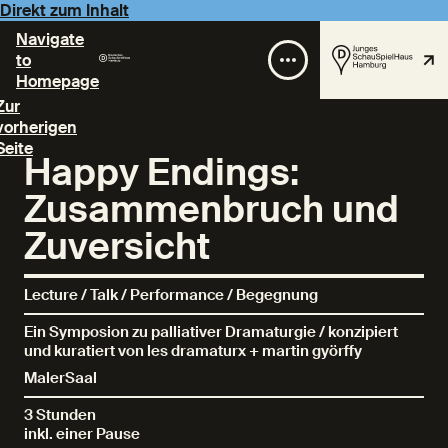
Direkt zum Inhalt
Navigate
to
Homepage
Zur
vorherigen
Seite
Happy Endings:
Zusammenbruch und
Zuversicht
Lecture / Talk / Performance / Begegnung
Ein Symposion zu palliativer Dramaturgie / konzipiert
und kuratiert von les dramaturx + martin györffy
MalerSaal
3 Stunden
inkl. einer Pause