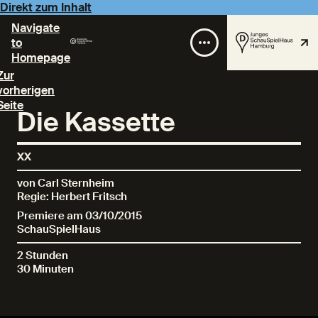
Direkt zum Inhalt
Navigate
to
Homepage
Zur
vorherigen
Seite
Die Kassette
XX
von Carl Sternheim
Regie: Herbert Fritsch
Premiere am 03/10/2015
SchauSpielHaus
2 Stunden
30 Minuten