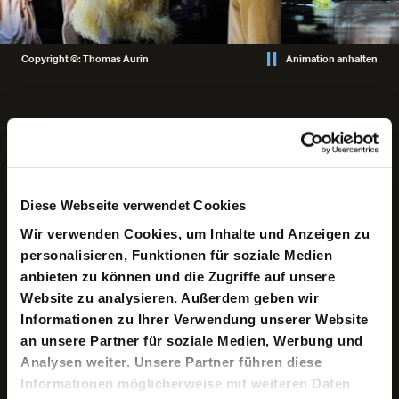
Copyright ©: Thomas Aurin
Animation anhalten
Keine aktuellen Termine
Diese Webseite verwendet Cookies
Das Lustspiel zählt zu Carl Sternheims (1878-1942)
Wir verwenden Cookies, um Inhalte und Anzeigen zu
Dramenzyklus »Aus dem bürgerlichen Heldenleben«. In
personalisieren, Funktionen für soziale Medien
der deutschen Theaterliteratur stellt dieser eine
einzigartige Komödienfolge dar, deren satirischer Inhalt
anbieten zu können und die Zugriffe auf unsere
zur Entstehungszeit nicht selten ein Aufführungsverbot
Website zu analysieren. Außerdem geben wir
nach sich zog. Nach Molières
»Die Schule der
Informationen zu Ihrer Verwendung unserer Website
Frauen«
widmet sich Herbert Fritsch dem Autor
Sternheim, seinen einzigartigen sprachlichen
an unsere Partner für soziale Medien, Werbung und
Verknappungen und Manierismen und seinem virtuosen
Analysen weiter. Unsere Partner führen diese
Verständnis für Komödien als zweite Arbeit am
Informationen möglicherweise mit weiteren Daten
Deutschen SchauSpielHaus.