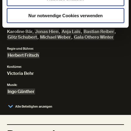
Sprachmanierismen des Schriftstellers vermuten ließ.“
(Kurt Wolff)
Nur notwendige Cookies verwenden
Es spielen:
Karoline Bär
,
Jonas Hien
,
Anja Laïs
,
Bastian Reiber
,
Götz Schubert
,
Michael Weber
,
Gala Othero Winter
Regie und Bühne:
Herbert Fritsch
Kostüme:
Victoria Behr
Musik:
Ingo Günther
Alle Beteiligten anzeigen