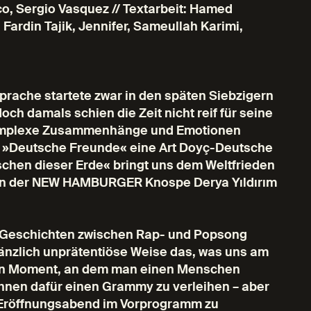
o, Sergio Vasquez // Textarbeit: Hamed
 Fardin Tajik, Jennifer, Sameullah Karimi,
prache startete zwar in den späten Siebzigern
ch damals schien die Zeit nicht reif für seine
hkomplexe Zusammenhänge und Emotionen
ng »Deutsche Freunde« eine Art Doyç-Deutsche
chen dieser Erde« bringt uns dem Weltfrieden
 von der NEW HAMBURGER Knospe Derya Yıldırım
 Geschichten zwischen Rap- und Popsong
änzlich unprätentiöse Weise das, was uns am
den Moment, an dem man einen Menschen
, ihnen dafür einen Grammy zu verleihen – aber
 Eröffnungsabend im Vorprogramm zu