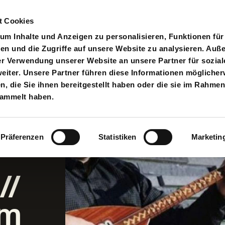
t Cookies
pielplan
Suche
Anmelden
An
Toggle search input
m Inhalte und Anzeigen zu personalisieren, Funktionen für
en und die Zugriffe auf unsere Website zu analysieren. Au
er Verwendung unserer Website an unsere Partner für sozial
iter. Unsere Partner führen diese Informationen möglicher
 die Sie ihnen bereitgestellt haben oder die sie im Rahmen
urch
sammelt haben.
nani
Präferenzen
Statistiken
Marketin
//
om