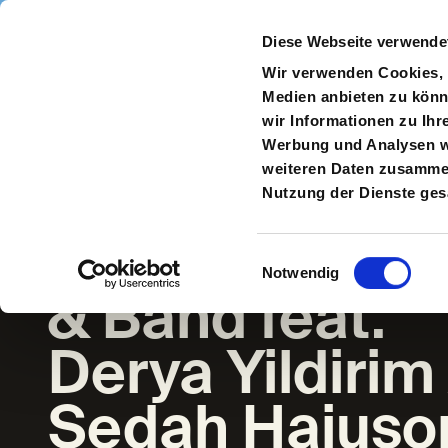
Direkt zum Inhalt
Diese Webseite verwende
Navigate
to
S
Wir verwenden Cookies, u
Homepage
Medien anbieten zu könn
wir Informationen zu Ihr
Werbung und Analysen we
weiteren Daten zusammen,
Fun in the Ch
Nutzung der Dienste ge
– Ozan Ata Ca
Einwilligungsauswahl
Notwendig
& Band feat.
Derya Yildirim 
Sedah Hajus