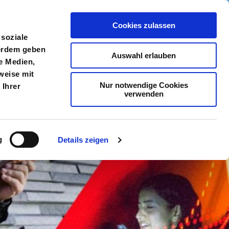
Cookies zulassen
meldung
Menü
 soziale
ßerdem geben
Auswahl erlauben
e Medien,
weise mit
Nur notwendige Cookies
 Ihrer
verwenden
g
Details zeigen