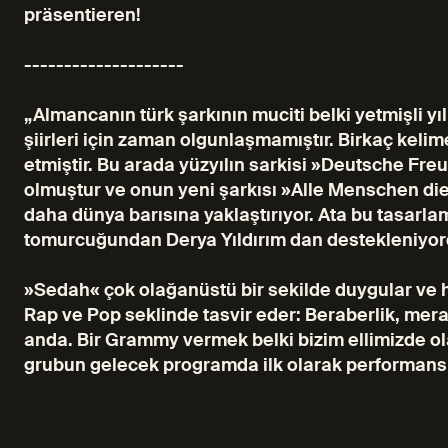
präsentieren!
--------------------
„Almancanın türk şarkının muciti belki yetmişli yı
şiirleri için zaman olgunlaşmamıştır. Birkaç keli
etmiştir. Bu arada yüzyılın sarkisi »Deutsche Fre
olmuştur ve onun yeni şarkısı »Alle Menschen dies
daha dünya barısına yaklaştırıyor. Ata bu tas
tomurcuğundan Derya Yıldırım dan destekleniyor
»Sedah« çok olağanüstü bir sekilde duygular ve h
Rap ve Pop seklinde tasvir eder: Beraberlik, merak
anda. Bir Grammy vermek belki bizim ellimizde ol
grubun gelecek programda ilk olarak performansla