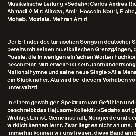
Musikalische Leitung »Sedah«: Carlos Andres Ric
Ahmadi // Mit: Alireza, Amir-Hossein Nouri, Elahe,
Moheb, Mostafa, Mehran Amiri
Der Erfinder des türkischen Songs in deutscher S
bereits mit seinen musikalischen Grenzgängen, do
Poesie, die in wenigen einfachen Worten hoc
beschreibt. Mittlerweile ist sein Jahrhundertso
Nationalhymne und seine neue Single »Alle Mens
ein Stück näher. Ata wird bei diesem Vorhaben
unterstützt!
In einem gewaltigen Spektrum von Gefühlen und
beschreibt das Hajusom-Kollektiv »Sedah« auf g
Wichtigsten ist: Gemeinschaft, Neugierde und 
wirklich kennen lernt. Zwar liegt es nicht an uns
immerhin können wir uns freuen, diese Band am