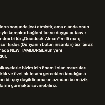
lların sonunda icat etmiştir, ama o anda onun
meyle komplex bağlantılar ve duygular tasvir
unde« bi tür „Deustsch-Alman“ milli marşı
er Erde« (Dünyanın bütün insanları) bizi biraz
arlamada NEW HAMBURGERun yeni
dur.
ikayelerle bizim icin önemli olan mevzuları
lık ve özel bir insanı gercekten tanıdığın o
an bir şey degildir ama en azından bu müzik
rını görmekte sevinebiliriz.