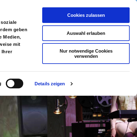
Cookies zulassen
meldung
Menü
 soziale
ßerdem geben
Auswahl erlauben
e Medien,
weise mit
Nur notwendige Cookies
 Ihrer
verwenden
g
Details zeigen