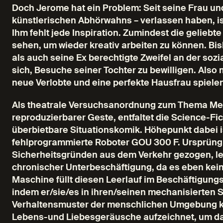
Doch Jerome hat ein Problem: Seit seine Frau und
künstlerischen Abhörwahns – verlassen haben, ist
Ihm fehlt jede Inspiration. Zumindest die geliebt
sehen, um wieder kreativ arbeiten zu können. B
als auch seine Ex berechtigte Zweifel an der soz
sich, Besuche seiner Tochter zu bewilligen. Also
neue Verlobte und eine perfekte Hausfrau spielen
Als theatrale Versuchsanordnung zum Thema Me
reproduzierbarer Geste, entfaltet die Science-
überbietbare Situationskomik. Höhepunkt dabei 
fehlprogrammierte Roboter GOU 300 F. Ursprüngl
Sicherheitsgründen aus dem Verkehr gezogen, l
chronischer Unterbeschäftigung, da es eben kein 
Maschine füllt diesen Leerlauf im Beschäftigungs
indem er/sie/es in ihren/seinen mechanisierten
Verhaltensmuster der menschlichen Umgebung ko
Lebens-und Liebesgeräusche aufzeichnet, um da