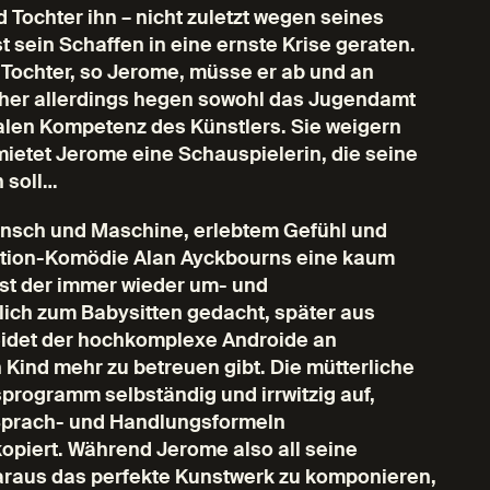
 Tochter ihn – nicht zuletzt wegen seines
 sein Schaffen in eine ernste Krise geraten.
e Tochter, so Jerome, müsse er ab und an
isher allerdings hegen sowohl das Jugendamt
ialen Kompetenz des Künstlers. Sie weigern
 mietet Jerome eine Schauspielerin, die seine
 soll…
nsch und Maschine, erlebtem Gefühl und
Fiction-Komödie Alan Ayckbourns eine kaum
ist der immer wieder um- und
ich zum Babysitten gedacht, später aus
eidet der hochkomplexe Androide an
Kind mehr zu betreuen gibt. Die mütterliche
programm selbständig und irrwitzig auf,
 Sprach- und Handlungsformeln
piert. Während Jerome also all seine
raus das perfekte Kunstwerk zu komponieren,