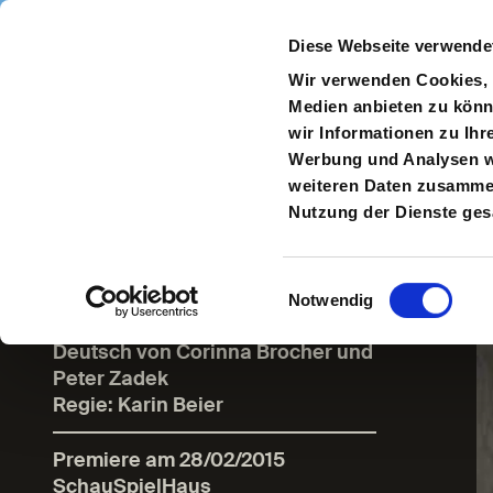
Direkt zum Inhalt
Diese Webseite verwende
Navigate
to
S
Wir verwenden Cookies, u
Homepage
Medien anbieten zu könn
wir Informationen zu Ihr
Zur
Werbung und Analysen we
vorherigen
weiteren Daten zusammen,
Seite
Nutzung der Dienste ge
Ab jetzt
Einwilligungsauswahl
Notwendig
Komödie von Alan Ayckbourn /
Deutsch von Corinna Brocher und
Peter Zadek
Regie: Karin Beier
Premiere am 28/02/2015
SchauSpielHaus