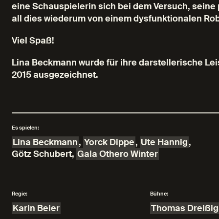
eine Schauspielerin sich bei dem Versuch, seine pe
all dies wiederum von einem dysfunktionalen Rob
Viel Spaß!
Lina Beckmann wurde für ihre darstellerische Lei
2015 ausgezeichnet.
Es spielen:
Lina Beckmann
,
Yorck Dippe
,
Ute Hannig
,
Götz Schubert
,
Gala Othero Winter
Regie:
Bühne:
Karin Beier
Thomas Dreißig