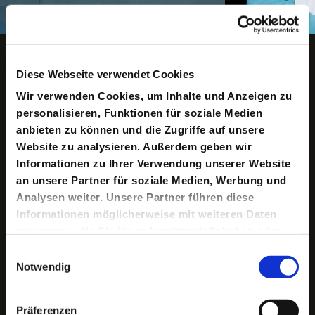
Copyright ©: Sandra Then
Animation anhalten
Diese Webseite verwendet Cookies
Wir verwenden Cookies, um Inhalte und Anzeigen zu
personalisieren, Funktionen für soziale Medien
Keine aktuellen Termine
anbieten zu können und die Zugriffe auf unsere
Website zu analysieren. Außerdem geben wir
Informationen zu Ihrer Verwendung unserer Website
„Eine Geschichte ist dann zu Ende gedacht, wenn sie ihre
an unsere Partner für soziale Medien, Werbung und
schlimmstmögliche Wendung genommen hat.“
Analysen weiter. Unsere Partner führen diese
Informationen möglicherweise mit weiteren Daten
In einem beschaulichen Schweizer Sanatorium ereignet
sich eine Mordserie an Krankenschwestern, dabei leben
zusammen, die Sie ihnen bereitgestellt haben oder
hier nur noch drei harmlose Patienten: Der eine hält sich
die sie im Rahmen Ihrer Nutzung der Dienste
Einwilligungsauswahl
für Albert Einstein, der andere für Sir Isaac Newton und
gesammelt haben.
dem dritten – Johann Wilhelm Möbius – erscheint der
Notwendig
König Salomon. Doch etwas stimmt nicht, und immer
deutlicher offenbart sich, dass Möbius den Irren nur
spielt. Er hat die „Weltformel“ entdeckt, deren
Präferenzen