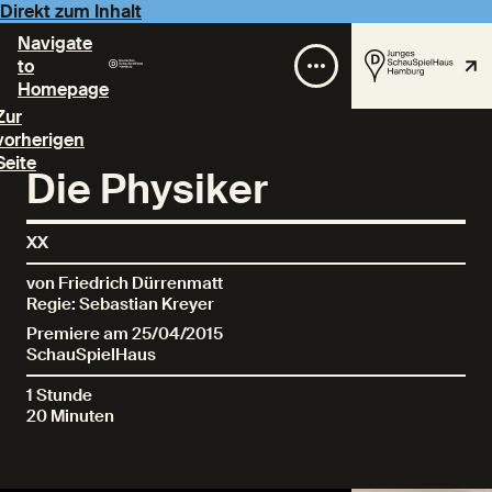
Direkt zum Inhalt
Navigate
to
Homepage
Zur
vorherigen
Seite
Die Physiker
XX
von Friedrich Dürrenmatt
Regie: Sebastian Kreyer
Premiere am 25/04/2015
SchauSpielHaus
1 Stunde
20 Minuten