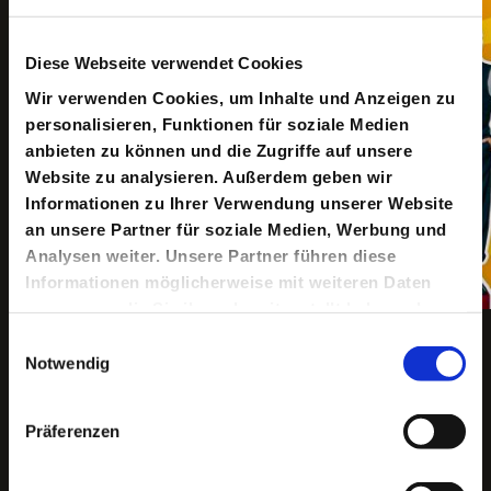
Diese Webseite verwendet Cookies
Wir verwenden Cookies, um Inhalte und Anzeigen zu
personalisieren, Funktionen für soziale Medien
anbieten zu können und die Zugriffe auf unsere
Website zu analysieren. Außerdem geben wir
Informationen zu Ihrer Verwendung unserer Website
an unsere Partner für soziale Medien, Werbung und
Analysen weiter. Unsere Partner führen diese
Informationen möglicherweise mit weiteren Daten
zusammen, die Sie ihnen bereitgestellt haben oder
Copyright ©: Jewgeni Roppel & Sander Stuart
die sie im Rahmen Ihrer Nutzung der Dienste
Einwilligungsauswahl
gesammelt haben.
Notwendig
Keine aktuellen Termine
Präferenzen