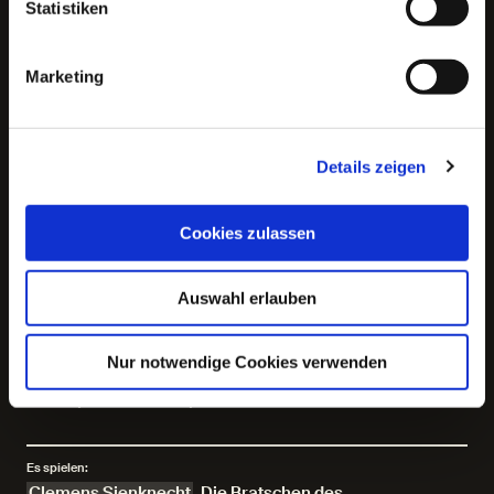
Statistiken
Freuen Sie sich auf 100 Minuten musikalische
Feinschmeckerei mit rhythmisch gepfefferter
Lebenslust aus einem unbekannten Land zwischen
Marketing
gestern und morgen. Lassen Sie sich in eine wahrhaft
exotische Welt verführen, die traditionelle sowie
mirandolesische Klänge zu einem ebenso
ungewöhnlichen wie faszinierenden Ganzen verbindet.
Details zeigen
Erleben Sie ein kammertheatralisches Großkonzert mit
den Bratschen des Elbphilharmonischen Orchesters und
einer Rassel unter der Leitung des am Deutschen
Cookies zulassen
SchauSpielHaus durch »Effi Briest … «, »Anna Karenina …
«, »Die Nibelungen ...« – allerdings mit anderem Text und
auch anderer Melodie und »Günther Gründgens – ein
Auswahl erlauben
Leben, zu wahr, um schön zu sein« bekannten
Regiepaares Barbara Bürk und Clemens Sienknecht.
„Great!“ (Jimmy Fallon), „Abendunterhaltung mit
Nur notwendige Cookies verwenden
Niveau.“ (Günther Jauch), „Eine Bratschengruppe von
Welt!“ (Roland Kaiser)
Es spielen:
Clemens Sienknecht
,
Die Bratschen des