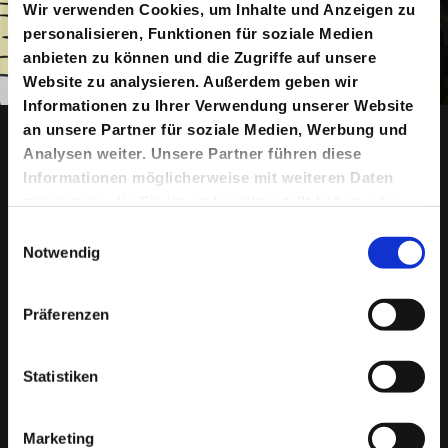
Wir verwenden Cookies, um Inhalte und Anzeigen zu
personalisieren, Funktionen für soziale Medien
anbieten zu können und die Zugriffe auf unsere
Website zu analysieren. Außerdem geben wir
Informationen zu Ihrer Verwendung unserer Website
Copyright ©: Sinje Hasheider
Animation anhalten
an unsere Partner für soziale Medien, Werbung und
Analysen weiter. Unsere Partner führen diese
Informationen möglicherweise mit weiteren Daten
zusammen, die Sie ihnen bereitgestellt haben oder
Keine aktuellen Termine
die sie im Rahmen Ihrer Nutzung der Dienste
Einwilligungsauswahl
gesammelt haben.
Notwendig
„Spricht die Mutter mir vom Wald,
Präferenzen
schlottert sie entsetzenskalt.
Mütterlicher Phantasie
frisst der Wolf dort Mensch und Vieh.
Statistiken
Forsche nicht im Waldgehege!
Weiche keinen Schritt vom Wege!“
(Martin Mosebach, »Rotkäppchen und der Wolf«)
Marketing