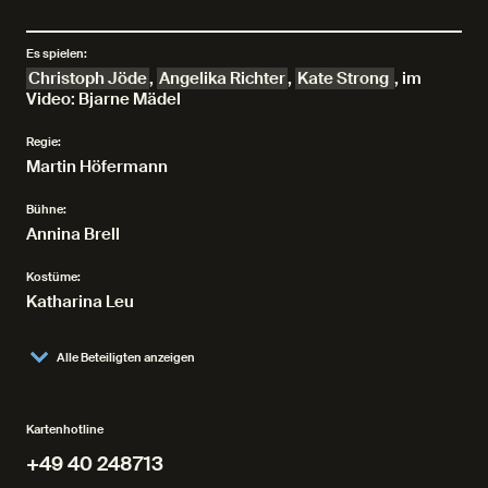
Es spielen:
Christoph Jöde
,
Angelika Richter
,
Kate Strong
,
im
Video: Bjarne Mädel
Regie:
Martin Höfermann
Bühne:
Annina Brell
Kostüme:
Katharina Leu
Alle Beteiligten anzeigen
Kartenhotline
+49 40 248713
+49 40 248713