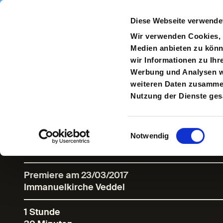
Direkt zum Inhalt
Diese Webseite verwende
Navigate
to
S
Wir verwenden Cookies, u
Homepage
Medien anbieten zu könn
wir Informationen zu Ihr
Werbung und Analysen we
weiteren Daten zusammen,
NEW HAMBURG
Nutzung der Dienste ge
Einwilligungsauswahl
Notwendig
Regie: Paulina Neukampf
Premiere am 23/03/2017
Immanuelkirche Veddel
1 Stunde