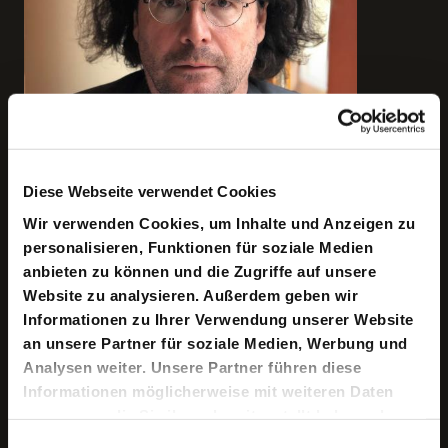
Diese Webseite verwendet Cookies
Wir verwenden Cookies, um Inhalte und Anzeigen zu
personalisieren, Funktionen für soziale Medien
anbieten zu können und die Zugriffe auf unsere
Website zu analysieren. Außerdem geben wir
Informationen zu Ihrer Verwendung unserer Website
an unsere Partner für soziale Medien, Werbung und
Analysen weiter. Unsere Partner führen diese
Informationen möglicherweise mit weiteren Daten
Copyright ©: Katrin Binner, privat
zusammen, die Sie ihnen bereitgestellt haben oder
die sie im Rahmen Ihrer Nutzung der Dienste
Einwilligungsauswahl