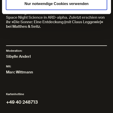
Sibylle Anderl, geb. 1981, ist Astrophysikerin und
Nur notwendige Cookies verwenden
Philosophin und leitet das Ressort WISSEN der ZEIT. Sie
ist Herausgeberin des Kursbuchs und moderiert die
Space Night Science in ARD-alpha. Zuletzt erschien von
ihr »Die Sonne: Eine Entdeckung (mit Claus Leggewie)«
bei Matthes & Seitz.
Moderation:
Sibylle Anderl
Mit:
Marc Wittmann
Kartenhotline
+49 40 248713
+49 40 248713