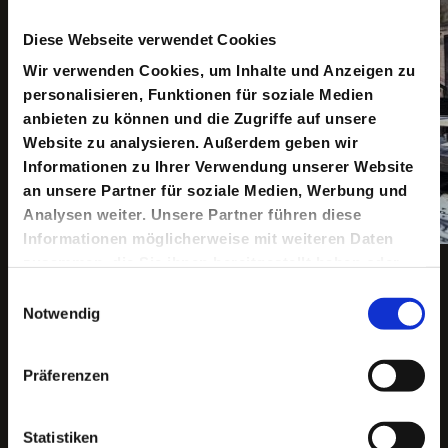
Diese Webseite verwendet Cookies
Wir verwenden Cookies, um Inhalte und Anzeigen zu
personalisieren, Funktionen für soziale Medien
anbieten zu können und die Zugriffe auf unsere
Website zu analysieren. Außerdem geben wir
Informationen zu Ihrer Verwendung unserer Website
an unsere Partner für soziale Medien, Werbung und
Analysen weiter. Unsere Partner führen diese
Informationen möglicherweise mit weiteren Daten
zusammen, die Sie ihnen bereitgestellt haben oder
Copyright ©: Maris Eufinger
die sie im Rahmen Ihrer Nutzung der Dienste
Einwilligungsauswahl
gesammelt haben.
Notwendig
Keine aktuellen Termine
Präferenzen
„Ich war Kurt Schwitters im Jahre 1919 begegnet. Wir
Statistiken