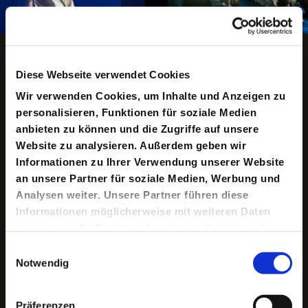
Copyright ©: Christian Bartsch
Animation anhalten
Diese Webseite verwendet Cookies
Wir verwenden Cookies, um Inhalte und Anzeigen zu
personalisieren, Funktionen für soziale Medien
Keine aktuellen Termine
anbieten zu können und die Zugriffe auf unsere
Website zu analysieren. Außerdem geben wir
Informationen zu Ihrer Verwendung unserer Website
Der heute als »Energieberg Georgswerder« firmierende
an unsere Partner für soziale Medien, Werbung und
Hügel am Rande der Veddel wurde einst als »Monte
Analysen weiter. Unsere Partner führen diese
Mortale«, als „gefährlichster Berg der Welt“ bezeichnet.
Er ist kein Berg im natürlichen Sinne. Unter seiner
Informationen möglicherweise mit weiteren Daten
Oberfläche liegen Kriegsschutt und der Hausmüll der
zusammen, die Sie ihnen bereitgestellt haben oder
Nachkriegsjahre, ehe zehntausende Tonnen Industrie-
die sie im Rahmen Ihrer Nutzung der Dienste
und Sondermüll (meist legal und ohne Kontrolle)
Einwilligungsauswahl
eingelagert wurden. 1983 folgte der Schock: Unter den
gesammelt haben.
Notwendig
Stoffen befand sich hochgiftiges Dioxin und sickerte ins
Grundwasser. Die Folgen für Hamburg und
insbesondere die Veddel waren und sind bis heute
Präferenzen