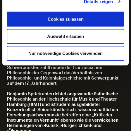
Details zeigen
Modellen ausgeschlossen? Wie schrieben sie
Landnahme, Deportation, Strafe und Versklavung in ihre
Revolutionierung des Naturrechts ein? Und was wird die
Cookies zulassen
Zukunft ihrer so radikal verschiedenen
Besitzindividualismen gewesen sein? Wie können
Critical Philosophies of Race und dekoloniale Theorien,
die von der Neuen Rechten so lustvoll verachtet werden,
Auswahl erlauben
uns helfen, diese Fragen zu beantworten?
Katja Diefenbach ist Professorin für
Nur notwendige Cookies verwenden
Kulturphilosophie/Philosophie der Kulturen an der
Europa- niversität, Frankfurt (Oder). Zu ihren
Schwerpunkten zählt neben der französischen
Philosophie der Gegenwart das Verhältnis von
Philosophie- und Kolonialgeschichte mit Schwerpunkt
auf dem 17. Jahrhundert.
Benjamin Sprick unterrichtet angewandte ästhetische
Philosophie an der Hochschule für Musik und Theater
Hamburg (HfMT) und ist zudem ausgebildeter
Konzertcellist. Seine künstlerisch- wissenschaftlichen
Forschungsschwerpunkte betreffen eine „Kritik der
instrumentalen Vernunft“ ebenso wie die verwickelten
Beziehungen von ›Kunst‹, ›Bürgerlichkeit‹ und
›Ökonomie‹.