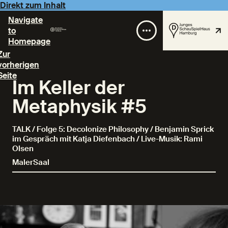
Direkt zum Inhalt
Navigate
to
Homepage
Zur
vorherigen
Seite
Im Keller der
Metaphysik #5
TALK / Folge 5: Decolonize Philosophy / Benjamin Sprick
im Gespräch mit Katja Diefenbach / Live-Musik: Rami
Olsen
MalerSaal