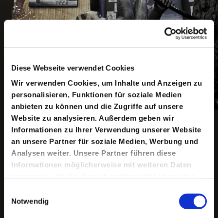
Diese Webseite verwendet Cookies
Wir verwenden Cookies, um Inhalte und Anzeigen zu
personalisieren, Funktionen für soziale Medien
anbieten zu können und die Zugriffe auf unsere
Website zu analysieren. Außerdem geben wir
Copyright ©: Maris Eufinger
Informationen zu Ihrer Verwendung unserer Website
an unsere Partner für soziale Medien, Werbung und
Analysen weiter. Unsere Partner führen diese
Keine aktuellen Termine
Informationen möglicherweise mit weiteren Daten
zusammen, die Sie ihnen bereitgestellt haben oder
die sie im Rahmen Ihrer Nutzung der Dienste
Einwilligungsauswahl
gesammelt haben.
Notwendig
In der Konzertreihe »Cinéma Sonore« werden alte
Stummfilmklassiker von Musiker*innen live vertont.