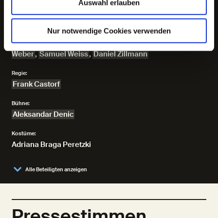
Auswahl erlauben
Es spielt
Kathrin Angerer
,
Paul Behren
,
Thelma Buabeng
,
Marc
Nur notwendige Cookies verwenden
Hosemann
,
Charly Hübner
,
Abdoul Kader Traoré
,
Anne
Müller
,
Josef Ostendorf
,
Lilith Stangenberg
,
Michael
Weber
,
Samuel Weiss
,
Daniel Zillmann
Regie:
Frank Castorf
Bühne:
Aleksandar Denic
Kostüme:
Adriana Braga Peretzki
Alle Beteiligten anzeigen
Pressestimmen