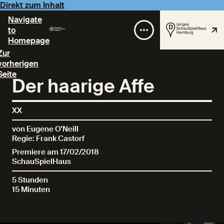
Direkt zum Inhalt
Navigate
to
Homepage
Zur
vorherigen
Seite
Der haarige Affe
XX
von Eugene O'Neill
Regie: Frank Castorf
Premiere am 17/02/2018
SchauSpielHaus
5 Stunden
15 Minuten