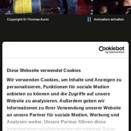
Copyright ©: Thomas Aurin
Animation anhalten
Keine aktuellen Termine
Diese Webseite verwendet Cookies
"Das Stück muss von 8 Uhr bis wann immer es
verdammt nochmal zu Ende zu sein gedenkt gehen,
Wir verwenden Cookies, um Inhalte und Anzeigen zu
vielleicht Viertel vor 12. Wenn es Wiederholungen gibt,
personalisieren, Funktionen für soziale Medien
müssen die drinbleiben, weil sie absolut wichtig sind für
anbieten zu können und die Zugriffe auf unsere
das, was ich vermitteln will."
Website zu analysieren. Außerdem geben wir
Dieses Zitat des amerikanischen Dramatikers Eugene
Informationen zu Ihrer Verwendung unserer Website
O’Neill könnte auch aus dem Mund von Regisseur Frank
an unsere Partner für soziale Medien, Werbung und
Castorf stammen, der es ja bekanntlich gerne mag,
wenn Stücke eine gewisse Länge haben – und dem man
Analysen weiter. Unsere Partner führen diese
auch eine Vorliebe für Theaterstoffe des frühen 20.
Informationen möglicherweise mit weiteren Daten