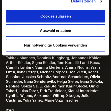
Details zeigen
Theaterpreis Hamburg 2016 in der Kategorie
"Herausragendes Bühnenbild" für »Söhne & Söhne« im
Deutschen SchauSpielHaus.
Cookies zulassen
Mit:
Auswahl erlauben
Amanda Babaei Vieira, Rolf Bach, Stefan Bärnwald,
Franz-Josef Becker, Dominik Bliefert, Christian Bo,
Hans-Günter Brünker, Georg Bütow, Janina Eich, Laura
Nur notwendige Cookies verwenden
Eichten, Mona el Gammal, Erich Goldmann, Anne
Hartung, Martin Heise, Sophia Hussain, Flora Janewa
,
Tabita Johannes, Dominik Klingberg, Johannes Köhler,
Arthur Köstler, Signa Köstler, Tom Korn, Ilil Land-Boss,
Camilla Lønbirk, Samira Mertens, Amina Nouns, Yasin
Özen, Ilona Perger, Michael Pöpperl, Maik Reif
,
Rahel
Schaber, Jessica Schmitz, Andreas Schneiders, Olivia
Schrøder, Nana Senderovitz, Helga Sieler, Ivana Sokola,
Raphael Souza Sá, Lukas Steimer, Karin Stöckl
,
Omid
Tabari, Luisa Taraz, Dirk Traufelder, Klaus Unterrieder,
Cynthia Wijono, Alexander Wittrup Stæger, Julie
Castmar, Yulia Yanez, Marie S Zwinzscher
Regie: