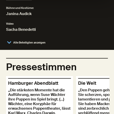
Bühne und Kostüme:
Janina Audick
Video
Sacha Benedetti
Alle Beteiligten anzeigen
Pressestimmen
Hamburger Abendblatt
Die Welt
„Die stärksten Momente hat die
„Den Puppen gehört
Aufführung, wenn Suse Wächter
Sie scherzen, spott
ihre Puppen ins Spiel bringt. (…)
lamentieren und ph
Wächter, eine Koryphäe für
Sie haben Macken u
erwachsenes Puppentheater, lässt
sind zerbrechlich u
Karl Marx, Charles Darwin,
verblüffend menschl