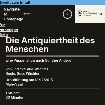
Direkt zum Inhalt
Navigate
to
Homepage
Zur
vorherigen
Seite
Die Antiquiertheit des
Menschen
Eine Puppenshow nach Günther Anders
von und mit Suse Wächter
Regie: Suse Wächter
Uraufführung am 18/12/2015
MalerSaal
1 Stunde
30 Minuten