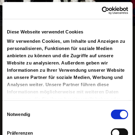
Copyright ©: Maurice Kohl
Diese Webseite verwendet Cookies
Animation anhalten
Wir verwenden Cookies, um Inhalte und Anzeigen zu
personalisieren, Funktionen für soziale Medien
anbieten zu können und die Zugriffe auf unsere
Keine aktuellen Termine
Website zu analysieren. Außerdem geben wir
Informationen zu Ihrer Verwendung unserer Website
an unsere Partner für soziale Medien, Werbung und
Analysen weiter. Unsere Partner führen diese
Unter dem verheerenden Eindruck der ersten
Informationen möglicherweise mit weiteren Daten
Atombombenabwürfe veröffentlichte Günther Anders
1956 »Die Antiquiertheit des Menschen«. Inzwischen
zusammen, die Sie ihnen bereitgestellt haben oder
gehört das Buch zu den Klassikern der Kultur- und
die sie im Rahmen Ihrer Nutzung der Dienste
Einwilligungsauswahl
Technologiekritik. Anders‘ These ist, dass wir Menschen
gesammelt haben.
der – nicht selten mörderischen – Perfektion unserer
Notwendig
eigenen Produkte nicht gewachsen sind. Dass wir also in
der Lage sind, sehr viel mehr technisch herzustellen, als
wir uns an Risiken und Nebenwirkungen überhaupt
Präferenzen