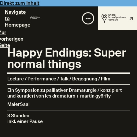
Direkt zum Inhalt
Navigate
to
Homepage
Zur
vorherigen
Seite
Happy Endings: Super
normal things
Lecture / Performance / Talk / Begegnung / Film
Ein Symposion zu palliativer Dramaturgie / konzipiert
und kuratiert von les dramaturx + martin györffy
MalerSaal
3 Stunden
inkl. einer Pause