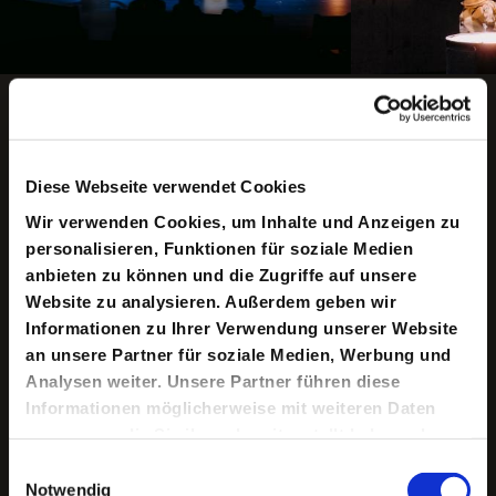
Copyright ©: Julia Sang Nguyen
Animation anhalten
Diese Webseite verwendet Cookies
Keine aktuellen Termine
Wir verwenden Cookies, um Inhalte und Anzeigen zu
personalisieren, Funktionen für soziale Medien
anbieten zu können und die Zugriffe auf unsere
Traumata des Klimawandels, Verschwörungstheorien,
Website zu analysieren. Außerdem geben wir
Propaganda in unterschiedlichster Form, persönliche
Informationen zu Ihrer Verwendung unserer Website
und familiäre Desintegration, Apokalypse-Müdigkeit –
an unsere Partner für soziale Medien, Werbung und
das alles sind inzwischen super normale Sachen. Ist es
möglich, Zuversicht zu bewahren in diesen sich
Analysen weiter. Unsere Partner führen diese
überschneidenden und gegenseitig verstärkenden
Informationen möglicherweise mit weiteren Daten
Krisen? Wie erzählen wir von einer immer düsteren
zusammen, die Sie ihnen bereitgestellt haben oder
Zukunft?
die sie im Rahmen Ihrer Nutzung der Dienste
Einwilligungsauswahl
Der US-amerikanische Performancekünstler Wilson
gesammelt haben.
Notwendig