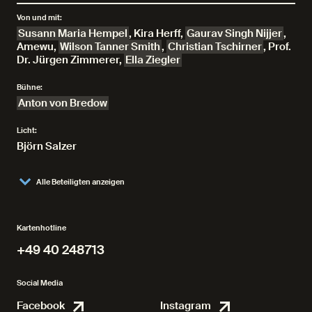
Von und mit:
Susann Maria Hempel
,
Kira Herff
,
Gaurav Singh Nijjer
,
Amewu
,
Wilson Tanner Smith
,
Christian Tschirner
,
Prof.
Dr. Jürgen Zimmerer
,
Ella Ziegler
Bühne:
Anton von Bredow
Licht:
Björn Salzer
Alle Beteiligten anzeigen
Kartenhotline
+49 40 248713
+49 40 248713
Social Media
Facebook
Instagram
Facebook
Instagr