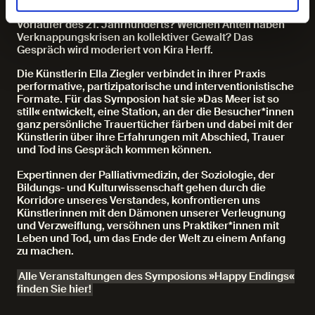
grassierenden Rechtsextremismus. War Hitler ein
Vorläufer des 21. Jahrhunderts? Welchen Anteil haben
Verknappungskrisen an kollektiver Gewalt? Das
Gespräch wird moderiert von Kira Herff.
Die Künstlerin Ella Ziegler verbindet in ihrer Praxis
performative, partizipatorische und interventionistische
Formate. Für das Symposion hat sie »Das Meer ist so
still« entwickelt, eine Station, an der die Besucher*innen
ganz persönliche Trauertücher färben und dabei mit der
Künstlerin über ihre Erfahrungen mit Abschied, Trauer
und Tod ins Gespräch kommen können.
Expertinnen der Palliativmedizin, der Soziologie, der
Bildungs- und Kulturwissenschaft gehen durch die
Korridore unseres Verstandes, konfrontieren uns
Künstlerinnen mit den Dämonen unserer Verleugnung
und Verzweiflung, versöhnen uns Praktiker*innen mit
Leben und Tod, um das Ende der Welt zu einem Anfang
zu machen.
Alle Veranstaltungen des Symposions »Happy Endings«
finden Sie hier!