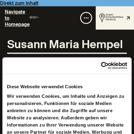
Direkt zum Inhalt
Navigate
to
Homepage
Susann Maria Hempel
Diese Webseite verwendet Cookies
Wir verwenden Cookies, um Inhalte und Anzeigen zu
Susann Maria Hempel, 1983 geboren in Greiz (DDR),
personalisieren, Funktionen für soziale Medien
studierte Mediengestaltung an der Bauhaus-Universität
Weimar. Für ihre Experimentalfilme erhielt sie zahlreiche
anbieten zu können und die Zugriffe auf unsere
Stipendien und Auszeichnungen, darunter den
Website zu analysieren. Außerdem geben wir
Deutschen Kurzfilmpreis 2014 (Kategorie
Informationen zu Ihrer Verwendung unserer Website
Experimentalfilm) und den Grand Prix Labo auf dem
Internationalen Kurzfilmfestival in Clermont-Ferrand.
an unsere Partner für soziale Medien, Werbung und