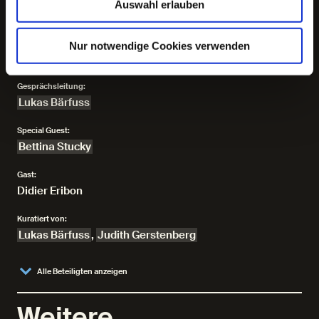
Auswahl erlauben
Wir bitten Sie, nach Möglichkeit 30 bis 45 Minuten vor
Beginn zu erscheinen, da die Ausgabe der Kopfhörer
etwas Zeit in Anspruch nehmen wird. Vielen Dank!
Nur notwendige Cookies verwenden
Gesprächsleitung:
Lukas Bärfuss
Special Guest:
Bettina Stucky
Gast:
Didier Eribon
Kuratiert von:
Lukas Bärfuss
,
Judith Gerstenberg
Alle Beteiligten anzeigen
Weitere