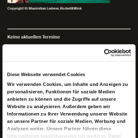
Copyright ©: Maximilian Lederer, Rocket&Wink
Keine aktuellen Termine
Es geschieht selten, dass der Titel eines soziologischen
Buches zur Redensart wird. Didier Eribon ist dies
gelungen. Seine autobiografische »Rückkehr nach
Diese Webseite verwendet Cookies
Reims«, eine Wiederbegegnung mit den beengten,
Wir verwenden Cookies, um Inhalte und Anzeigen zu
rassistischen und homophoben Verhältnisse seiner
Herkunft, wurde europaweit zum Bild für das Scheitern
personalisieren, Funktionen für soziale Medien
der Linken. Wann hat sie ihre Wählerschaft verloren?
anbieten zu können und die Zugriffe auf unsere
Warum wählen Menschen mit geringem Einkommen
Website zu analysieren. Außerdem geben wir
heute rechtsextreme Parteien? Eribon sieht einen der
Hauptgründe in der Aufgabe dessen, was er als
Informationen zu Ihrer Verwendung unserer Website
historische Mission der Linken erkennt: die Verteidigung
an unsere Partner für soziale Medien, Werbung und
der Interessen der Arbeiterklasse. Die Sprache der
Analysen weiter. Unsere Partner führen diese
Linken sei zu einer Mischung aus
pseudomodernistischem, technokratischen Diskurs und
Informationen möglicherweise mit weiteren Daten