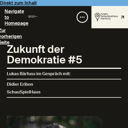
Direkt zum Inhalt
Navigate
to
Homepage
Zur
vorherigen
Seite
Zukunft der
Demokratie #5
Lukas Bärfuss im Gespräch mit:
Didier Eribon
SchauSpielHaus