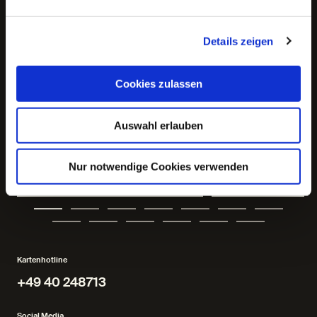
Zukunft der Demokratie #13
Zukunft der Dem
Details zeigen
Cookies zulassen
Auswahl erlauben
Nur notwendige Cookies verwenden
Ines Geipel / Demokratie und
#1 Herfried Münkler
Rechtsextremismus
um die Demokratie be
Kartenhotline
+49 40 248713
+49 40 248713
Social Media