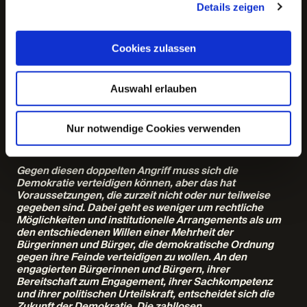
Details zeigen
damit eine wachsende Gleichgültigkeit der Bevölkerung
gegenüber der bürgerschaftlichen Teilnahme an der
Politik, andererseits eine offen zur Schau gestellte
Feindseligkeit gegenüber dem demokratischen
Cookies zulassen
Rechtsstaat vonseiten derjenigen, die meinen, eine
Demokratie gebe es dann, wenn ihr eigener Wille gelte
und durchgesetzt werde. Weil das jedoch nicht der Fall ist
Auswahl erlauben
und die liberale Demokratie eine Reihe von rechtlichen
Beschränkungen des Volkwillens aufweist, erklären
diese Menschen, die bestehende Ordnung sei überhaupt
Nur notwendige Cookies verwenden
keine Demokratie und eine Demokratie habe man in
Europa schon lange nicht mehr.
Gegen diesen doppelten Angriff muss sich die
Demokratie verteidigen können, aber das hat
Voraussetzungen, die zurzeit nicht oder nur teilweise
gegeben sind. Dabei geht es weniger um rechtliche
Möglichkeiten und institutionelle Arrangements als um
den entschiedenen Willen einer Mehrheit der
Bürgerinnen und Bürger, die demokratische Ordnung
gegen ihre Feinde verteidigen zu wollen. An den
engagierten Bürgerinnen und Bürgern, ihrer
Bereitschaft zum Engagement, ihrer Sachkompetenz
und ihrer politischen Urteilskraft, entscheidet sich die
Zukunft der Demokratie. Die zahllosen