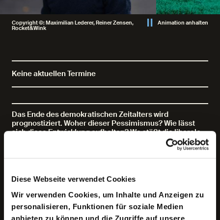
Copyright ©: Maximilian Lederer, Reiner Zensen,
Animation anhalten
Rocket&Wink
Keine aktuellen Termine
Das Ende des demokratischen Zeitalters wird
prognostiziert. Woher dieser Pessimismus? Wie lässt
sich diese Entwicklung aufhalten? Wo stößt die liberale
Demokratie an Grenzen? Wie erlangen Bürger*innen
politische Urteilskraft? Wie steht es um den
Gemeinsinn? Lässt sich mit den langsamen
demokratischen Verfahren den alarmierenden
gesellschaftlichen und ökologischen
Diese Webseite verwendet Cookies
Herausforderungen begegnen? Und wie reden wir
darüber? Wie können wir uns als Gesellschaft einigen
Wir verwenden Cookies, um Inhalte und Anzeigen zu
und worauf? Auf die Gesetze, die Fakten? Aber wer
personalisieren, Funktionen für soziale Medien
entscheidet darüber?
anbieten zu können und die Zugriffe auf unsere