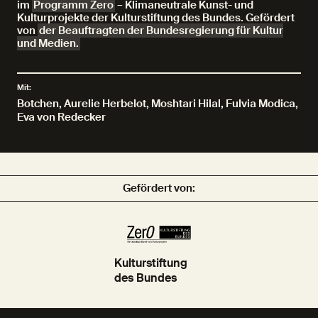
im
Programm Zero
– Klimaneutrale Kunst- und
Kulturprojekte der Kulturstiftung des Bundes. Gefördert
von
der Beauftragten der Bundesregierung für Kultur
und Medien.
Mit:
Botchen
,
Aurelie Herbelot
,
Moshtari Hilal
,
Fulvia Modica
,
Eva von Redecker
Gefördert von:
Kulturstiftung
des Bundes