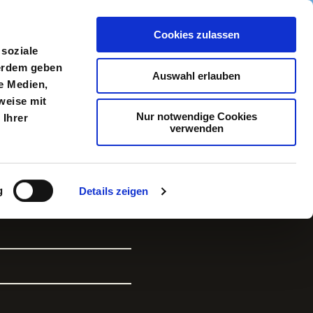
Cookies zulassen
meldung
Menü
 soziale
ßerdem geben
Auswahl erlauben
e Medien,
weise mit
Nur notwendige Cookies
 Ihrer
verwenden
ng IV
g
Details zeigen