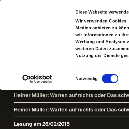
Direkt zum Inhalt
Diese Webseite verwende
Navigate
to
S
Wir verwenden Cookies, u
Homepage
Medien anbieten zu könn
wir Informationen zu Ihr
Werbung und Analysen we
weiteren Daten zusammen,
Die Zukunft is
Nutzung der Dienste ge
Geschichten v
Einwilligungsauswahl
Notwendig
Heiner Müller: Warten auf nichts oder Das sc
Heiner Müller: Warten auf nichts oder Das sc
Lesung am 26/02/2015