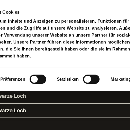
t Cookies
pielplan
Suche
Anmelden
An
Toggle search input
m Inhalte und Anzeigen zu personalisieren, Funktionen für
en und die Zugriffe auf unsere Website zu analysieren. Au
er Verwendung unserer Website an unsere Partner für sozial
iter. Unsere Partner führen diese Informationen möglicher
 die Sie ihnen bereitgestellt haben oder die sie im Rahmen
t glänzend -
sammelt haben.
om Weltunterga
Präferenzen
Statistiken
Marketin
hwarze Loch
hwarze Loch