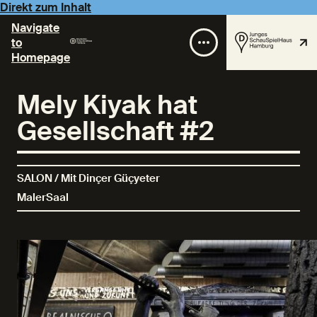
Direkt zum Inhalt
Navigate
to
Homepage
Mely Kiyak hat
Gesellschaft #2
SALON / Mit Dinçer Güçyeter
MalerSaal