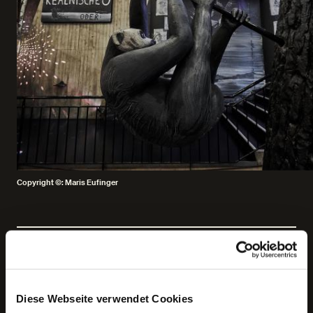
Copyright ©: Maris Eufinger
Keine aktuellen Termine
Diese Webseite verwendet Cookies
Jetzt ist die richtige Zeit für Literatur. Weil der Schrecken